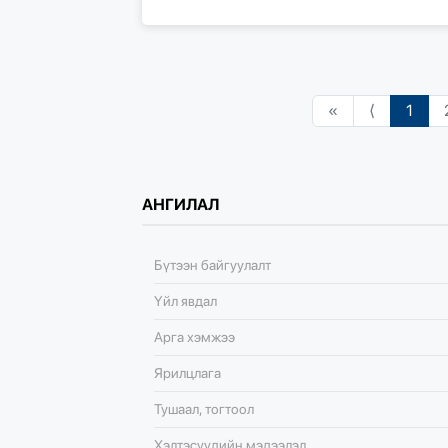
«
⟨
1
АНГИЛАЛ
Бүтээн байгуулалт
Үйл явдал
Арга хэмжээ
Ярилцлага
Тушаал, тогтоол
Хэлтэсүүдийн мэдээлэл