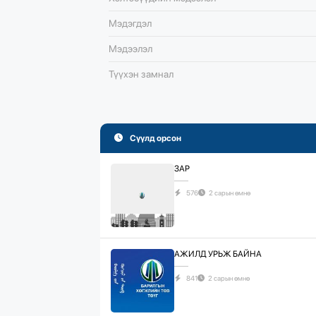
Мэдэгдэл
Мэдээлэл
Түүхэн замнал
Сүүлд орсон
ЗАР
576
2 сарын өмнө
АЖИЛД УРЬЖ БАЙНА
841
2 сарын өмнө