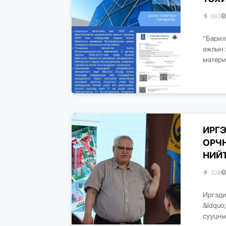
593
"Барил
ажлын 
матери
ИРГ
ОРЧ
НИЙТ
328
Иргэди
&ldquo
сууцны