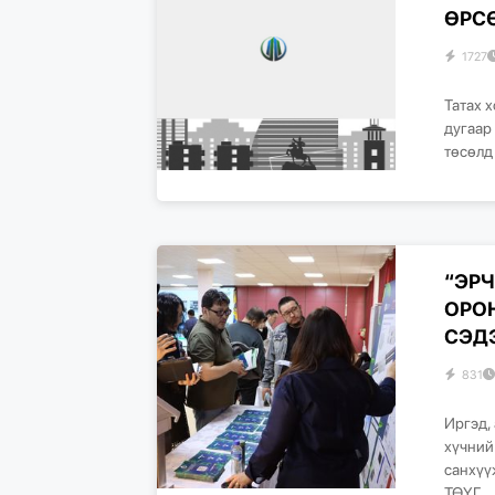
ӨРСӨ
1727
Татах 
дугаар
төсөлд 
“ЭР
ОРО
СЭДЭ
831
Иргэд,
хүчний
санхүү
ТӨҮГ,..