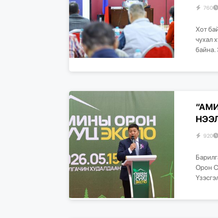
760
Хот ба
чухал 
байна. 
“АМИ
НЭЭ
920
Барилг
Орон С
Үзэсгэ