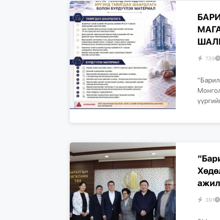
БАР
МАГ
ШАЛ
739
"Барилг
Монгол
үүргий
“Бар
Хөдө
ажилт
391