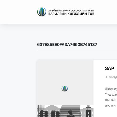
637E85EE0FA3A7650B745137
ЗАР
576
&ldquo
Үүд хи
шинжил
ажлын .