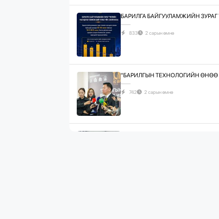
БАРИЛГА БАЙГУУЛАМЖИЙН ЗУРАГ 
833
2 сарын өмнө
"БАРИЛГЫН ТЕХНОЛОГИЙН ӨНӨӨ Б
742
2 сарын өмнө
ЖИЛД 10 САЯ М.КВ ГИПСЭН ХАВТА
1090
2 сарын өмнө
“БАРИЛГЫН ХӨГЖЛИЙН ТӨВ” ТӨҮГ
1083
2 сарын өмнө