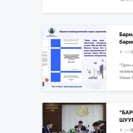
Бари
бари
1279
"Орон 
төлөвл
Улсын 
“БАР
ШУУ
830