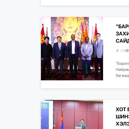
“БАР
ЗАХИ
САЙД
725
"Барил
Найрам
бөгөөд
ХОТ
ШИН
ХЭЛ