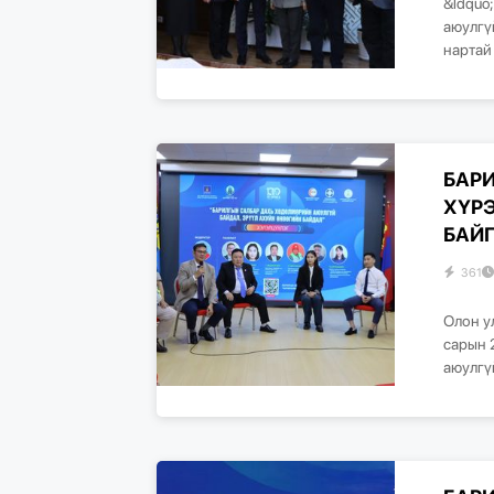
&ldquo
аюулгү
нартай
БАР
ХҮР
БАЙ
361
Олон у
сарын 
аюулгү