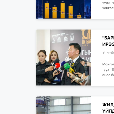
үүрэг 
хөнгөвч
"БА
ИРЭ
742
Монгол
түүхт 
өнөө б
ЖИЛД
ҮЙЛ