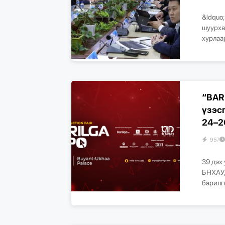
&ldquo
шуурха
хурлаар
“BAR
үзэс
24–2
957
39 дэх
БНХАУ,
барилг