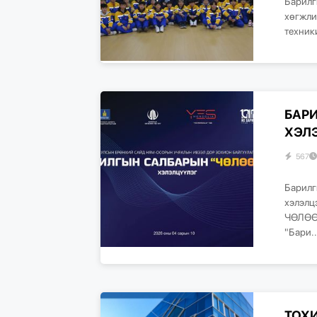
Барилг
хөгжли
техник
БАР
ХЭЛЭ
567
Барилг
хэлэлц
ЧӨЛӨӨЛ
"Бари..
ТОХ