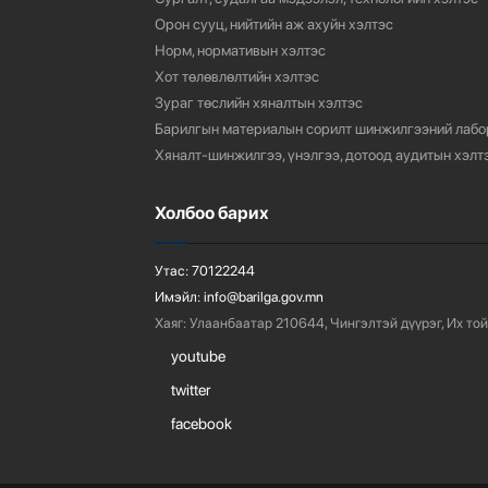
Орон сууц, нийтийн аж ахуйн хэлтэс
Норм, нормативын хэлтэс
Хот төлөвлөлтийн хэлтэс
Зураг төслийн хяналтын хэлтэс
Барилгын материалын сорилт шинжилгээний лабо
Хяналт-шинжилгээ, үнэлгээ, дотоод аудитын хэлт
Холбоо барих
Утас:
70122244
Имэйл:
info@barilga.gov.mn
Хаяг:
Улаанбаатар 210644, Чингэлтэй дүүрэг, Их той
youtube
twitter
facebook