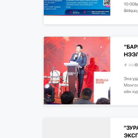
10:00&
&ldquo
“БАР
НЭЭ
852
Энэ уд
Монгол
ойн хү
"ЗУР
ЭКСП