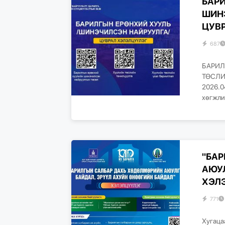
БАР
ШИН
ЦУВР
687
БАРИЛ
ТӨСЛИ
2026.0
хөгжли
"БА
АЮУЛ
ХЭЛЭ
771
Хугаца