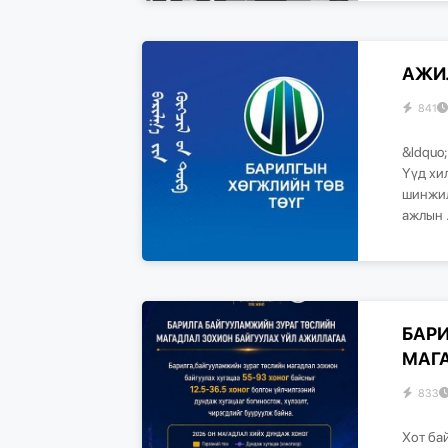
АЖИ
841
&ldquo
Үүд хи
шинжил
ажлын .
БАР
МАГ
833
​Хот б