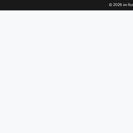
©
2026
он бү