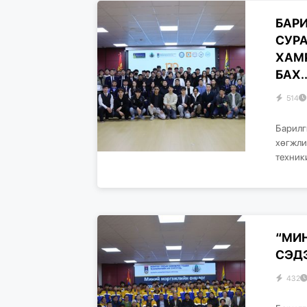
БАР
СУР
ХАМ
БАХ..
514
Барилг
хөгжли
техник
“МИ
СЭД
432