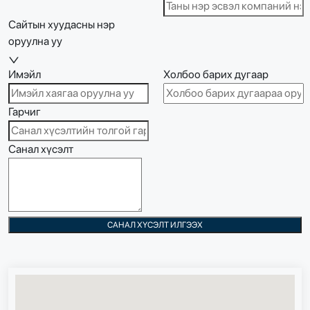
Сайтын хуудасны нэр
оруулна уу
Имэйл
Холбоо барих дугаар
Гарчиг
Санал хүсэлт
САНАЛ ХҮСЭЛТ ИЛГЭЭХ