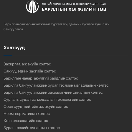
Барилгын салбарын хөгжлийг түргэтгэгч, дэмжин туслагч, түншлэгч
байгууллага
Хэлтсүүд
Захиргаа, аж ахуйн хэлтэс
Санхүү, эдийн засгийн хэлтэс
Барилгын чанар, аюулгүй байдлын хэлтэс
Барилга байгууламжийн зураг төслийн магадлалын хэлтэс
Барилга байгууламжийн захиалагчийн хяналтын хэлтэс
Сургалт, судалгаа мэдээлэл, технологийн хэлтэс
Орон сууц, нийтийн аж ахуйн хэлтэс
Норм, нормативын хэлтэс
Хот төлөвлөлтийн хэлтэс
Зураг төслийн хяналтын хэлтэс