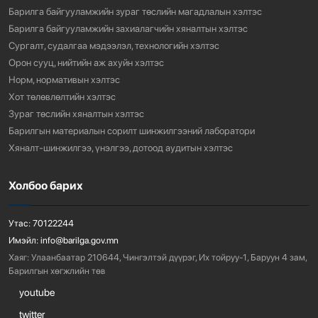
Барилга байгууламжийн зураг төслийн магадлалын хэлтэс
Барилга байгууламжийн захиалагчийн хяналтын хэлтэс
Сургалт, судалгаа мэдээлэл, технологийн хэлтэс
Орон сууц, нийтийн аж ахуйн хэлтэс
Норм, нормативын хэлтэс
Хот төлөвлөлтийн хэлтэс
Зураг төслийн хяналтын хэлтэс
Барилгын материалын сорилт шинжилгээний лаборатори
Хяналт-шинжилгээ, үнэлгээ, дотоод аудитын хэлтэс
Холбоо барих
Утас:
70122244
Имэйл:
info@barilga.gov.mn
Хаяг:
Улаанбаатар 210644, Чингэлтэй дүүрэг, Их тойруу-1, Баруун 4 зам,
Барилгын хөгжлийн төв
youtube
twitter