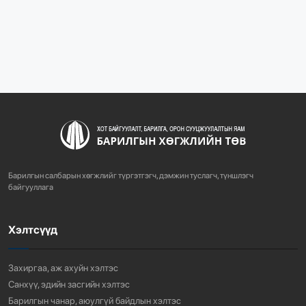
1077
2 сарын өмнө
“БАРИЛГЫН ХӨГЖЛИЙН ТӨВ” ТӨҮГ-ЫН ЗАХИРАЛ
Д.МӨНХБААТАР БН...
719
3 сарын өмнө
ХОТ БАЙГУУЛАЛТЫН ТУХАЙ ХУУЛИЙН
ШИНЭЧИЛСЭН НАЙРУУЛГЫН ТӨ...
Барилгын салбарын хөгжлийг түргэтгэгч, дэмжин туслагч, түншлэгч
756
3 сарын өмнө
байгууллага
Хэлтсүүд
“АМИНЫ ОРОН СУУЦ ЭКСПО” ҮЗЭСГЭЛЭНГ НЭЭЛЭЭ
916
3 сарын өмнө
Захиргаа, аж ахуйн хэлтэс
Санхүү, эдийн засгийн хэлтэс
Барилгын чанар, аюулгүй байдлын хэлтэс