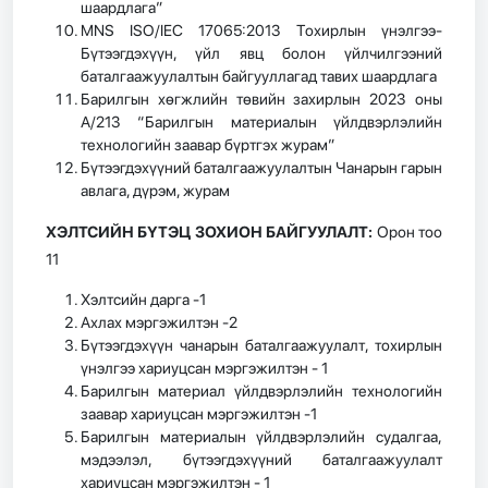
шаардлага”
MNS ISO/IEC 17065:2013 Тохирлын үнэлгээ-
Бүтээгдэхүүн, үйл явц болон үйлчилгээний
баталгаажуулалтын байгууллагад тавих шаардлага
Барилгын хөгжлийн төвийн захирлын 2023 оны
А/213 “Барилгын материалын үйлдвэрлэлийн
технологийн заавар бүртгэх журам”
Бүтээгдэхүүний баталгаажуулалтын Чанарын гарын
авлага, дүрэм, журам
ХЭЛТСИЙН БҮТЭЦ ЗОХИОН БАЙГУУЛАЛТ:
Орон тоо
11
Хэлтсийн дарга -1
Ахлах мэргэжилтэн -2
Бүтээгдэхүүн чанарын баталгаажуулалт, тохирлын
үнэлгээ хариуцсан мэргэжилтэн - 1
Барилгын материал үйлдвэрлэлийн технологийн
заавар хариуцсан мэргэжилтэн -1
Барилгын материалын үйлдвэрлэлийн судалгаа,
мэдээлэл, бүтээгдэхүүний баталгаажуулалт
хариуцсан мэргэжилтэн - 1