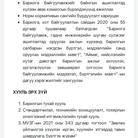
Барилга байгууламжийг байнгын ашиглалтад
хүлээн авах комиссын бүрэлдэхүүнд ажиллах
Норм нормативын сангийн бүрдүүлэлт хариуцах
Барилга, хот байгуулалтын сайдын 2020 оны 55
дугаар тушаалаар батлагдсан “Барилга
байгууламж, гадна инженерийн шугам сүлжээг
ашиглалтад оруулах ажлын хүрээнд барилгын
салбарын нэгдсэн бүртгэл, мэдээллийн санд
оруулах мэдээллийн маягт”, “Аймаг, нийслэлийн
нутаг дэвсгэрт барилгын ажлыг эхлүүлэх,
үргэлжлүүлэх зөвшөөрөл олгосон барилга
байгууламжийн мэдээлэл, бүртгэлийн маягт”-ын
дагуу хэрэгжилтийг хангуулах
ХУУЛЬ ЭРХ ЗҮЙ
Барилгын тухай хууль
Стандартчилал, техникийн зохицуулалт, тохирлын
үнэлгээний итгэмжлэлийн тухай хууль
МУЗГ-ын 2021 оны 343 дугаар тогтоол “Зөвлөх
үйлчилгээ үзүүлэх иргэн, хуулийн этгээдэд тавих
шаардлага, бүртгэх журам”