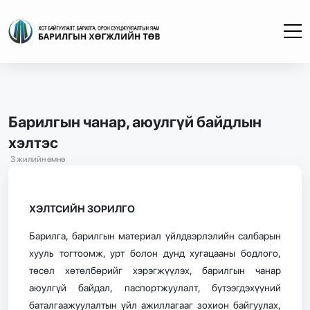
Барилгын чанар, аюулгүй байдлын
хэлтэс
3 жилийн өмнө
ХЭЛТСИЙН ЗОРИЛГО
Барилга, барилгын материал үйлдвэрлэлийн салбарын
хууль тогтоомж, урт болон дунд хугацааны бодлого,
төсөл хөтөлбөрийг хэрэгжүүлэх, барилгын чанар
аюулгүй байдал, паспортжуулалт, бүтээгдэхүүний
баталгаажуулалтын үйл ажиллагааг зохион байгуулах,