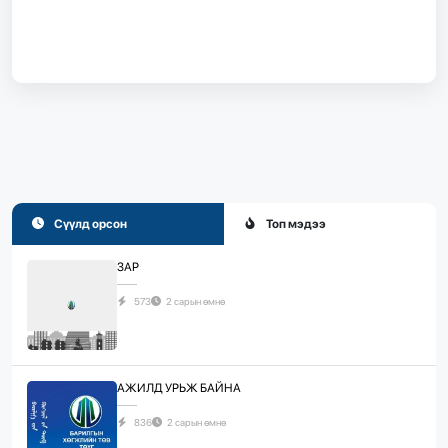
Сүүлд орсон
Топ мэдээ
ЗАР
573
2 сарын өмнө
АЖИЛД УРЬЖ БАЙНА
836
2 сарын өмнө