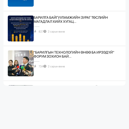
БАРИЛГА БАЙГУУЛАМЖИЙН ЗУРАГ ТӨСЛИЙН
МАГАДЛАЛ ХИЙХ ХУГАЦ...
827
2 сарын өмнө
"БАРИЛГЫН ТЕХНОЛОГИЙН ӨНӨӨ БА ИРЭЭДҮЙ"
ФОРУМ ЗОХИОН БАЙ...
734
2 сарын өмнө
ЖИЛД 10 САЯ М.КВ ГИПСЭН ХАВТАН ҮЙЛДВЭРЛЭХ
ХҮЧИН ЧАДАЛТА...
1078
2 сарын өмнө
“БАРИЛГЫН ХӨГЖЛИЙН ТӨВ” ТӨҮГ, “МОНГОЛЫН
БАРИЛГЫН ИНЖЕНЕ...