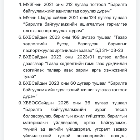
МУЗГ-ын 2021 оны 212 дугаар тогтоол “Барилга
байгууламжийг ашиглалтад оруулах дүрэм”
МУ-ын Шадар сайдын 2021 оны 129 дүгээр тушаал
“Барилга байгууламжийн ашиглалтын гэрчилгээ
олгох, паспортжуулах журам”
БХБСайдын 2023 оны 169 дүгээр тушаал “Газар
хөдлөлтийн бүсэд баригдсан барилгыг
паспортжуулах аргачилсан заавар” БД 31-103-23
БХБСайдын 2023 оны 2023/01 дүгээр албан
даалгавар “Газар хөдлөлтийн гамшгаас урьдчилан
сэргийлэх талаар авах зарим арга хэмжээний
тухай”
БХБСайдын 2023 оны 60 дугаар тушаал “Барилга
байгууламжийн эдэлгээний жишиг хугацаа тогтоох
дүрэм”
ХББОССайдын 2025 оны 36 дугаар тушаал
“Барилга байгуулалмжийн зураг төсөл
боловсруулах, барилгын ажил гүйцэтгэх, барилгын
материалын үйлдвэрлэл, өргөх байгууламж,
түүний эд ангийн үйлдвэрлэл, угсралт засвар
үйлчилгээний тусгай зөвшөөрлийн нөхцөл,