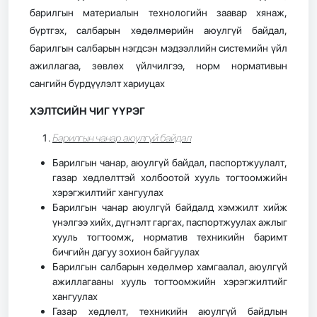
барилгын материалын технологийн заавар хянаж,
бүртгэх, салбарын хөдөлмөрийн аюулгүй байдал,
барилгын салбарын нэгдсэн мэдээллийн системийн үйл
ажиллагаа, зөвлөх үйлчилгээ, норм нормативын
сангийн бүрдүүлэлт хариуцах
ХЭЛТСИЙН ЧИГ ҮҮРЭГ
Барилгын чанар аюулгүй байдал
Барилгын чанар, аюулгүй байдал, паспортжуулалт,
газар хөдлөлттэй холбоотой хууль тогтоомжийн
хэрэгжилтийг хангуулах
Барилгын чанар аюулгүй байдалд хэмжилт хийж
үнэлгээ хийх, дүгнэлт гаргах, паспортжуулах ажлыг
хууль тогтоомж, норматив техникийн баримт
бичгийн дагуу зохион байгуулах
Барилгын салбарын хөдөлмөр хамгаалал, аюулгүй
ажиллагааны хууль тогтоомжийн хэрэгжилтийг
хангуулах
Газар хөдлөлт, техникийн аюулгүй байдлын