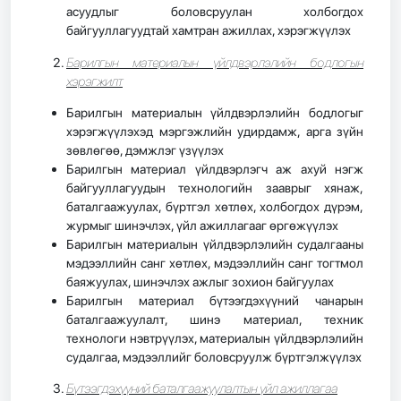
асуудлыг боловсруулан холбогдох
байгууллагуудтай хамтран ажиллах, хэрэгжүүлэх
Барилгын материалын үйлдвэрлэлийн бодлогын
хэрэгжилт
Барилгын материалын үйлдвэрлэлийн бодлогыг
хэрэгжүүлэхэд мэргэжлийн удирдамж, арга зүйн
зөвлөгөө, дэмжлэг үзүүлэх
Барилгын материал үйлдвэрлэгч аж ахуй нэгж
байгууллагуудын технологийн зааврыг хянаж,
баталгаажуулах, бүртгэл хөтлөх, холбогдох дүрэм,
журмыг шинэчлэх, үйл ажиллагааг өргөжүүлэх
Барилгын материалын үйлдвэрлэлийн судалгааны
мэдээллийн санг хөтлөх, мэдээллийн санг тогтмол
баяжуулах, шинэчлэх ажлыг зохион байгуулах
Барилгын материал бүтээгдэхүүний чанарын
баталгаажуулалт, шинэ материал, техник
технологи нэвтрүүлэх, материалын үйлдвэрлэлийн
судалгаа, мэдээллийг боловсруулж бүртгэлжүүлэх
Бүтээгдэхүүний баталгаажуулалтын үйл ажиллагаа