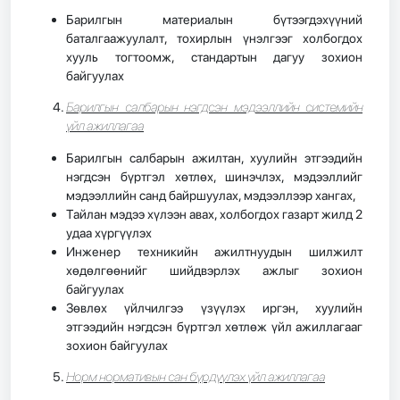
Барилгын материалын бүтээгдэхүүний
баталгаажуулалт, тохирлын үнэлгээг холбогдох
хууль тогтоомж, стандартын дагуу зохион
байгуулах
Барилгын салбарын нэгдсэн мэдээллийн системийн
үйл ажиллагаа
Барилгын салбарын ажилтан, хуулийн этгээдийн
нэгдсэн бүртгэл хөтлөх, шинэчлэх, мэдээллийг
мэдээллийн санд байршуулах, мэдээллээр хангах,
Тайлан мэдээ хүлээн авах, холбогдох газарт жилд 2
удаа хүргүүлэх
Инженер техникийн ажилтнуудын шилжилт
хөдөлгөөнийг шийдвэрлэх ажлыг зохион
байгуулах
Зөвлөх үйлчилгээ үзүүлэх иргэн, хуулийн
этгээдийн нэгдсэн бүртгэл хөтлөж үйл ажиллагааг
зохион байгуулах
Норм нормативын сан бүрдүүлэх үйл ажиллагаа