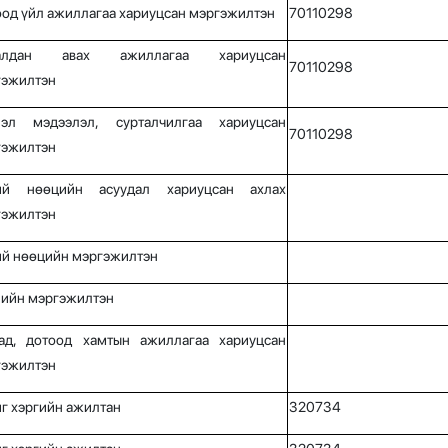
од үйл ажиллагаа хариуцсан мэргэжилтэн
70110298
алдан авах ажиллагаа хариуцсан
70110298
гэжилтэн
лэл мэдээлэл, сурталчилгаа хариуцсан
70110298
гэжилтэн
ий нөөцийн асуудал хариуцсан ахлах
гэжилтэн
ий нөөцийн мэргэжилтэн
лийн мэргэжилтэн
аад, дотоод хамтын ажиллагаа хариуцсан
гэжилтэн
г хэргийн ажилтан
320734