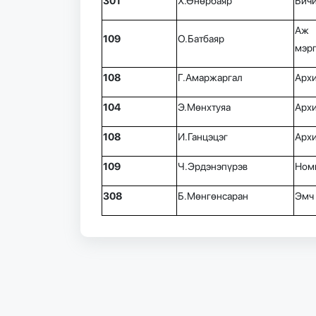
301
Х.Өнөрбаяр
Бичи
Аж 
109
О.Батбаяр
мэр
108
Г.Амаржаргал
Архи
104
Э.Мөнхтуяа
Арх
108
И.Ганцэцэг
Арх
109
Ч.Эрдэнэпүрэв
Ном
308
Б.Мөнгөнсаран
Эмч