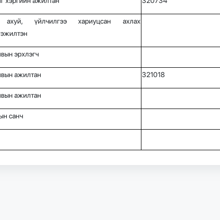
г хэргийн ажилтан
320734
ахуй, үйлчилгээ хариуцсан ахлах
гэжилтэн
вын эрхлэгч
ивын ажилтан
321018
ивын ажилтан
ын санч