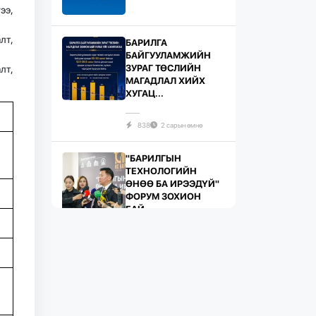
ээ,
лт,
БАРИЛГА
БАЙГУУЛАМЖИЙН
ЗУРАГ ТӨСЛИЙН
лт,
МАГАДЛАЛ ХИЙХ
ХУГАЦ...
838
2 сарын өмнө
"БАРИЛГЫН
ТЕХНОЛОГИЙН
ӨНӨӨ БА ИРЭЭДҮЙ"
ФОРУМ ЗОХИОН
БАЙ...
746
2 сарын өмнө
ЖИЛД 10 САЯ М.КВ
ГИПСЭН ХАВТАН
ҮЙЛДВЭРЛЭХ ХҮЧИН
ЧАДАЛТА...