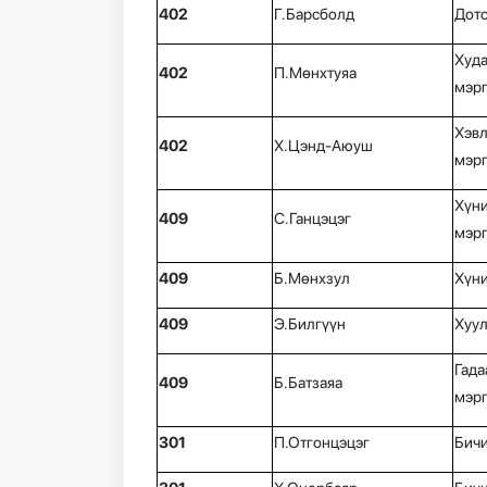
402
Г.Барсболд
Дото
Худ
402
П.Мөнхтуяа
мэр
Хэв
402
Х.Цэнд-Аюуш
мэр
Хүн
409
С.Ганцэцэг
мэр
409
Б.Мөнхзул
Хүн
409
Э.Билгүүн
Хуу
Гад
409
Б.Батзаяа
мэр
301
П.Отгонцэцэг
Бичи