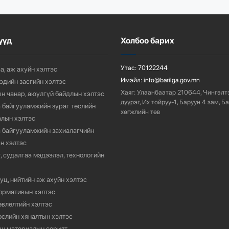
үүд
Холбоо барих
Утас:
70122244
а, аж ахуйн хэлтэс
Имэйл:
info@barilga.gov.mn
 эдийн засгийн хэлтэс
Хаяг:
Улаанбаатар 210644, Чингэлт
н чанар, аюулгүй байдлын хэлтэс
дүүрэг, Их тойруу-1, Баруун 4 зам, Б
 байгууламжийн зураг төслийн
хөгжлийн төв
лын хэлтэс
 байгууламжийн захиалагчийн
н хэлтэс
, судалгаа мэдээлэл, технологийн
уц, нийтийн аж ахуйн хэлтэс
ормативын хэлтэс
өвлөлтийн хэлтэс
өслийн хяналтын хэлтэс
н материалын сорилт