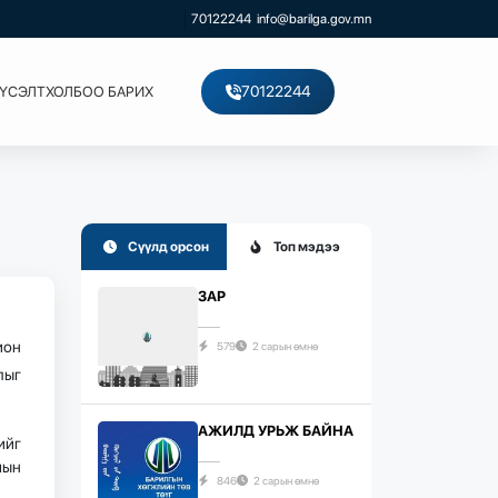
70122244
info@barilga.gov.mn
70122244
ХҮСЭЛТ
ХОЛБОО БАРИХ
Сүүлд орсон
Топ мэдээ
ЗАР
ион
579
2 сарын өмнө
лыг
АЖИЛД УРЬЖ БАЙНА
ийг
мын
846
2 сарын өмнө