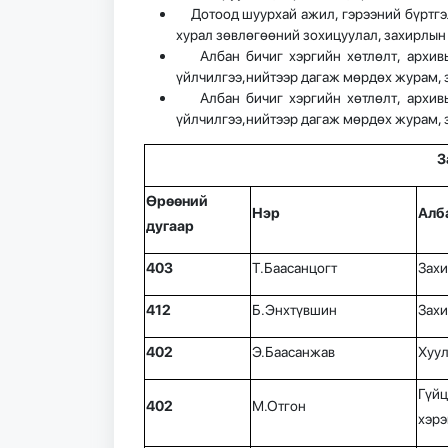
Дотоод шуурхай ажил, гэрээний бүртгэл,
хурал зөвлөгөөний зохицуулал, захирлын 
Албан бичиг хэргийн хөтлөлт, архивын
үйлчилгээ,нийтээр дагаж мөрдөх журам, 
Албан бичиг хэргийн хөтлөлт, архивын
үйлчилгээ,нийтээр дагаж мөрдөх журам, 
З
Өрөөний
Нэр
Алб
дугаар
403
Т.Баасанцогт
Захи
412
Б.Энхтүвшин
Захи
402
Э.Баасанжав
Хуул
Гүйц
402
М.Отгон
хэрэ