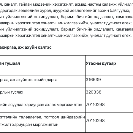
 хяналт, тайлан мэдээний хэрэгжилт, ахмад настны халамж үйлчилг
дэргэдэх зөвлөлийн хурал, шуурхай зөвлөгөөнийг зохин байгуулах;
 үйлчилгээний зохицуулалт, баримт бичгийн хадгалалт, хамгаала
зааврын хэрэгжилтэд хяналт-шинжилгээ хийж, үнэлэлт дүгнэлт өгөх;
 үйлчилгээний зохицуулалт, баримт бичгийн хадгалалт, хамгаала
зааврын хэрэгжилтэд хяналт-шинжилгээ хийж, үнэлэлт дүгнэлт өгөх;
ахиргаа, аж ахуйн хэлтэс
ан тушаал
Утасны дугаар
ргаа, аж ахуйн хэлтсийн дарга
316639
рлын туслах
320338
ийн асуудал хариуцсан ахлах мэргэжилтэн
70110298
этгэлийн төлөвлөгөө, тогтоол шийдвэрийн
70110298
гжилт хариуцсан мэргэжилтэн