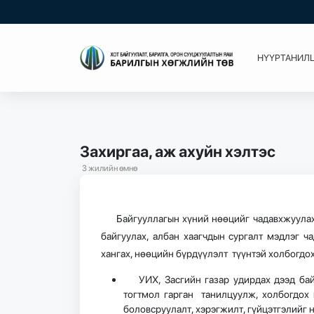
НҮҮР
ТАНИЛ
Захиргаа, аж ахуйн хэлтэс
3 жилийн өмнө
Байгууллагын хүний нөөцийг чадавхжуулах х
байгуулах, албан хаагчдын сургалт мэдлэг ч
хангах, нөөцийн бүрдүүлэлт түүнтэй холбогдо
УИХ, Засгийн газар удирдах дээд байг
тогтмол гарган танилцуулж, холбогдох 
боловсруулалт, хэрэгжилт, гүйцэтгэлийг н