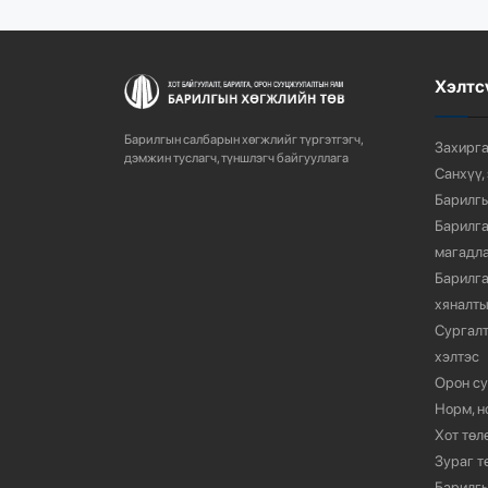
Хэлтс
Барилгын салбарын хөгжлийг түргэтгэгч,
Захирга
дэмжин туслагч, түншлэгч байгууллага
Санхүү,
Барилгы
Барилга
магадла
Барилга
хяналты
Сургалт
хэлтэс
Орон су
Норм, н
Хот төл
Зураг т
Барилгы