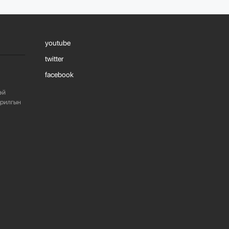
youtube
twitter
facebook
эй
арилгын