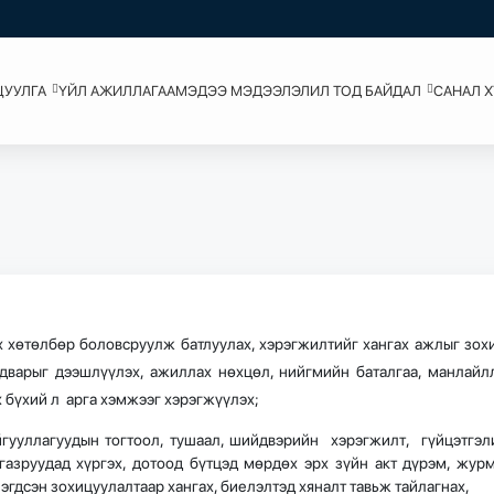
ЦУУЛГА
ҮЙЛ АЖИЛЛАГАА
МЭДЭЭ МЭДЭЭЛЭЛ
ИЛ ТОД БАЙДАЛ
САНАЛ 
өтөлбөр боловсруулж батлуулах, хэрэгжилтийг хангах ажлыг зох
адварыг дээшлүүлэх, ажиллах нөхцөл, нийгмийн баталгаа, манлайл
х бүхий л арга хэмжээг хэрэгжүүлэх;
ууллагуудын тогтоол, тушаал, шийдвэрийн хэрэгжилт, гүйцэтгэл
газруудад хүргэх, дотоод бүтцэд мөрдөх эрх зүйн акт дүрэм, жур
эгдсэн зохицуулалтаар хангах, биелэлтэд хяналт тавьж тайлагнах,