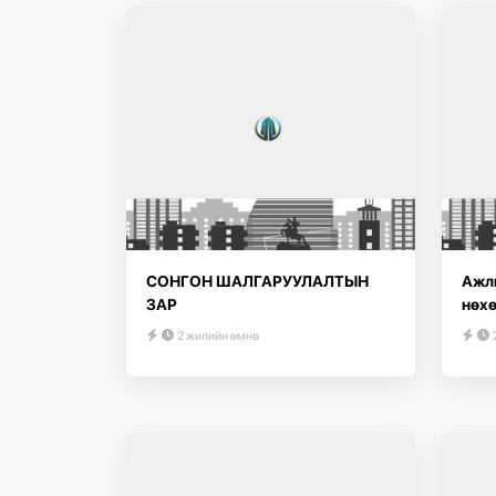
СОНГОН ШАЛГАРУУЛАЛТЫН
Ажлы
ЗАР
нөхө
2 жилийн өмнө