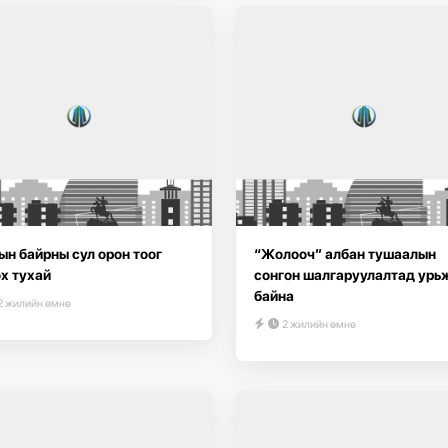
н байрны сул орон тоог
“Жолооч” албан тушаалын
х тухай
сонгон шалгаруулалтад урь
байна
2 жилийн өмнө
2 жилийн өмнө