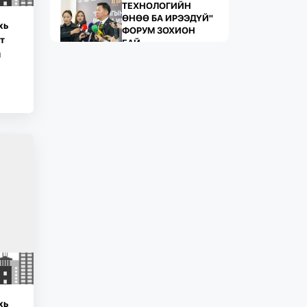
ТЕХНОЛОГИЙН
ӨНӨӨ БА ИРЭЭДҮЙ"
хь
ФОРУМ ЗОХИОН
т
БАЙ...
н
739
2 сарын өмнө
ЖИЛД 10 САЯ М.КВ
ГИПСЭН ХАВТАН
ҮЙЛДВЭРЛЭХ ХҮЧИН
ЧАДАЛТА...
1087
2 сарын өмнө
“БАРИЛГЫН
ХӨГЖЛИЙН ТӨВ”
ТӨҮГ, “МОНГОЛЫН
БАРИЛГЫН
ИНЖЕНЕ...
1081
2 сарын өмнө
хь