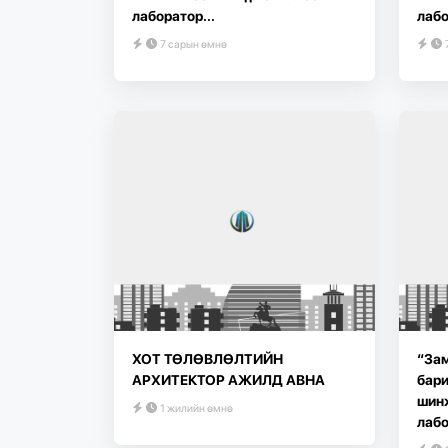
лаборатор...
лабо
7 сарын өмнө
ХОТ ТӨЛӨВЛӨЛТИЙН
“Зам
АРХИТЕКТОР АЖИЛД АВНА
бари
шин
1 жилийн өмнө
лабо