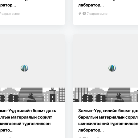
ратор...
лаборатор...
7 сарын өмнө
7 сарын өмнө
ын-Үүд хилийн боомт дахь
Замын-Үүд хилийн боомт да
лгын материалын сорилт
барилгын материалын сорил
жилгээний түргэвчилсэн
шинжилгээний түргэвчилсэ
рато...
лаборатор...