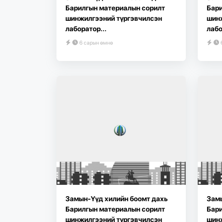
Барилгын материалын сорилт
Бари
шинжилгээний түргэвчилсэн
шин
лаборатор...
лабо
6 сарын өмнө
Замын-Үүд хилийн боомт дахь
Замы
Барилгын материалын сорилт
Бари
шинжилгээний түргэвчилсэн
шин