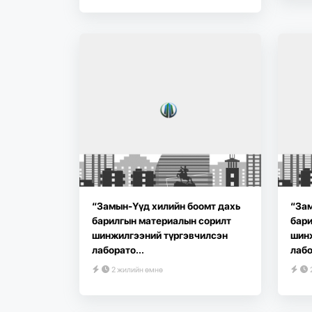
“Замын-Үүд хилийн боомт дахь
“Зам
барилгын материалын сорилт
бари
шинжилгээний түргэвчилсэн
шин
лаборато...
лабо
2 жилийн өмнө