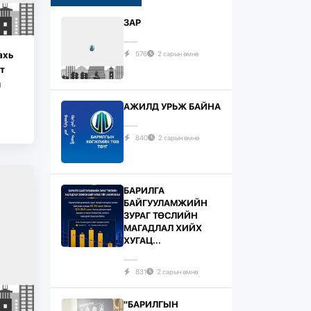
ЗАР
ахь
576
2 сарын өмнө
т
н
АЖИЛД УРЬЖ БАЙНА
840
2 сарын өмнө
БАРИЛГА
БАЙГУУЛАМЖИЙН
ЗУРАГ ТӨСЛИЙН
МАГАДЛАЛ ХИЙХ
ХУГАЦ...
831
2 сарын өмнө
"БАРИЛГЫН