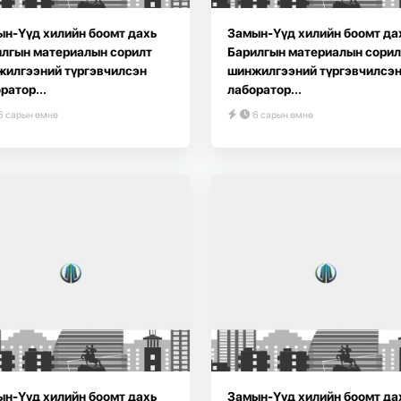
н-Үүд хилийн боомт дахь
Замын-Үүд хилийн боомт да
лгын материалын сорилт
Барилгын материалын сорил
жилгээний түргэвчилсэн
шинжилгээний түргэвчилсэ
ратор...
лаборатор...
6 сарын өмнө
6 сарын өмнө
н-Үүд хилийн боомт дахь
Замын-Үүд хилийн боомт да