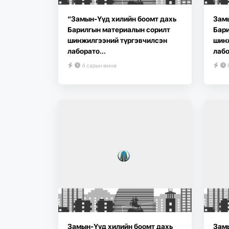
“Замын-Үүд хилийн боомт дахь
Замы
Барилгын материалын сорилт
Бари
шинжилгээний түргэвчилсэн
шин
лаборато...
лабо
4 сарын өмнө
Замын-Үүд хилийн боомт дахь
Замы