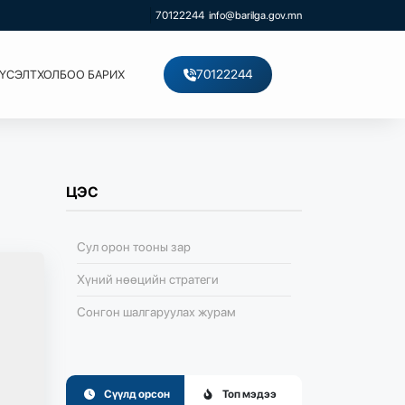
70122244
info@barilga.gov.mn
70122244
ХҮСЭЛТ
ХОЛБОО БАРИХ
ЦЭС
Сул орон тооны зар
Хүний нөөцийн стратеги
Сонгон шалгаруулах журам
Сүүлд орсон
Топ мэдээ