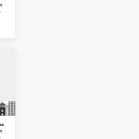
т
“БАРИЛГЫН
ХӨГЖЛИЙН ТӨВ”
н
ТӨҮГ-ЫН ЗАХИРАЛ
Д.МӨНХБААТАР БН...
722
3 сарын өмнө
ХОТ БАЙГУУЛАЛТЫН
ТУХАЙ ХУУЛИЙН
ШИНЭЧИЛСЭН
НАЙРУУЛГЫН ТӨ...
758
3 сарын өмнө
“АМИНЫ ОРОН СУУЦ
ЭКСПО”
ҮЗЭСГЭЛЭНГ
НЭЭЛЭЭ
хь
918
3 сарын өмнө
т
н