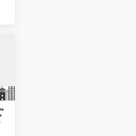
хь
т
н