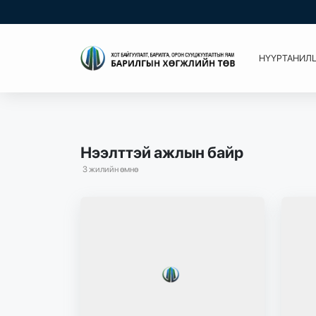
НҮҮР
ТАНИЛ
Нээлттэй ажлын байр
3 жилийн өмнө