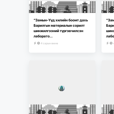
“Замын-Үүд хилийн боомт дахь
“Зам
Барилгын материалын сорилт
Бари
шинжилгээний түргэвчилсэн
шин
лаборато...
лабо
4 сарын өмнө