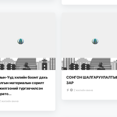
ын-Үүд хилийн боомт дахь
СОНГОН ШАЛГАРУУЛАЛТЫ
лгын материалын сорилт
ЗАР
жилгээний түргэвчилсэн
2 жилийн өмнө
рато...
2 жилийн өмнө