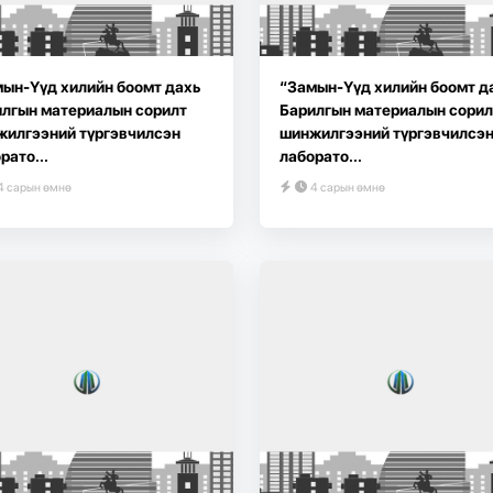
ын-Үүд хилийн боомт дахь
“Замын-Үүд хилийн боомт д
лгын материалын сорилт
Барилгын материалын сорил
жилгээний түргэвчилсэн
шинжилгээний түргэвчилсэ
рато...
лаборато...
4 сарын өмнө
4 сарын өмнө