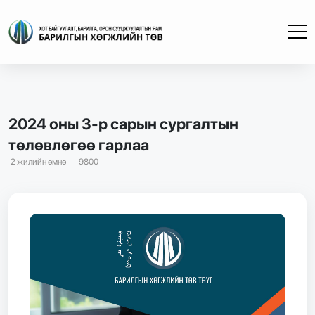
2024 оны 3-р сарын сургалтын
төлөвлөгөө гарлаа
2 жилийн өмнө
9800