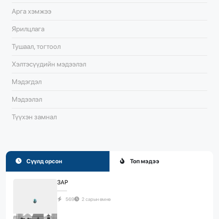
Арга хэмжээ
Ярилцлага
Тушаал, тогтоол
Хэлтэсүүдийн мэдээлэл
Мэдэгдэл
Мэдээлэл
Түүхэн замнал
Сүүлд орсон
Топ мэдээ
ЗАР
569
2 сарын өмнө