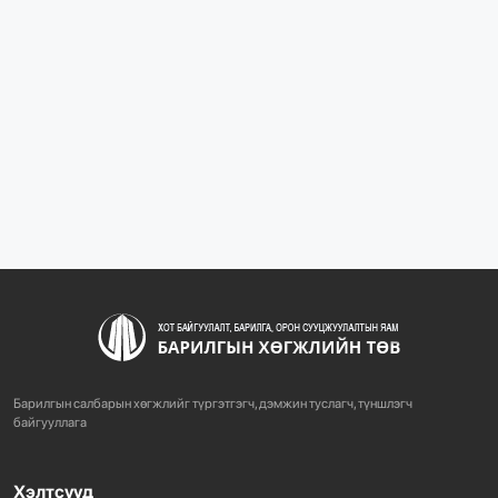
1069
2 сарын өмнө
“БАРИЛГЫН ХӨГЖЛИЙН ТӨВ” ТӨҮГ, “МОНГОЛЫН
БАРИЛГЫН ИНЖЕНЕ...
1071
2 сарын өмнө
“БАРИЛГЫН ХӨГЖЛИЙН ТӨВ” ТӨҮГ-ЫН ЗАХИРАЛ
Д.МӨНХБААТАР БН...
713
3 сарын өмнө
ХОТ БАЙГУУЛАЛТЫН ТУХАЙ ХУУЛИЙН
ШИНЭЧИЛСЭН НАЙРУУЛГЫН ТӨ...
Барилгын салбарын хөгжлийг түргэтгэгч, дэмжин туслагч, түншлэгч
755
3 сарын өмнө
байгууллага
Хэлтсүүд
“АМИНЫ ОРОН СУУЦ ЭКСПО” ҮЗЭСГЭЛЭНГ НЭЭЛЭЭ