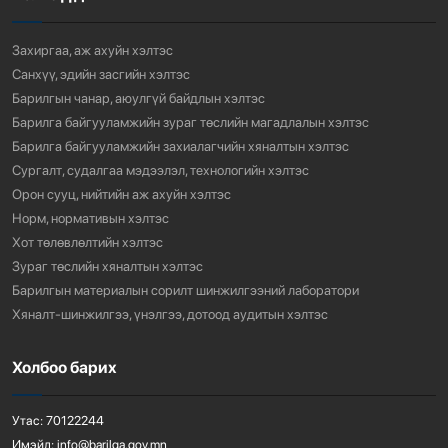
913
3 сарын өмнө
Захиргаа, аж ахуйн хэлтэс
Санхүү, эдийн засгийн хэлтэс
Барилгын чанар, аюулгүй байдлын хэлтэс
Барилга байгууламжийн зураг төслийн магадлалын хэлтэс
Барилга байгууламжийн захиалагчийн хяналтын хэлтэс
Сургалт, судалгаа мэдээлэл, технологийн хэлтэс
Орон сууц, нийтийн аж ахуйн хэлтэс
Норм, нормативын хэлтэс
Хот төлөвлөлтийн хэлтэс
Зураг төслийн хяналтын хэлтэс
Барилгын материалын сорилт шинжилгээний лаборатори
Хяналт-шинжилгээ, үнэлгээ, дотоод аудитын хэлтэс
Холбоо барих
Утас:
70122244
Имэйл:
info@barilga.gov.mn