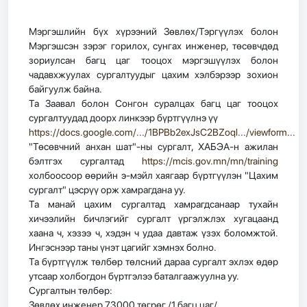
Мэргэшлийн бүх хүрээний Зөвлөх/Тэргүүлэх болон
Мэргэшсэн зэрэг горилох, сунгах инженер, төсөвчдөд
зориулсан багц цаг тооцох мэргэшүүлэх болон
чадавхжуулах сургалтуудыг цахим хэлбэрээр зохион
байгуулж байна.
Та Заавал болон Сонгон суралцах багц цаг тооцох
сургалтуудад доорх линкээр бүртгүүлнэ үү
https://docs.google.com/.../1BPBb2exJsC2BZoql.../viewform...
"Төсөвчний анхан шат"-ны сургалт, ХАБЭА-н ажилан
бэлтгэх сургалтад
https://mcis.gov.mn/mn/training
холбоосоор өөрийн э-мэйл хаягаар бүртгүүлэн "Цахим
сургалт" цэсрүү орж хамрагдана уу.
Та манай цахим сургалтад хамрагдсанаар тухайн
хичээлийн бичлэгийг сургалт үргэлжлэх хугацаанд
хаана ч, хэзээ ч, хэдэн ч удаа давтаж үзэх боломжтой.
Ингэснээр таны үнэт цагийг хэмнэх болно.
Та бүртгүүлж төлбөр төлсний дараа сургалт эхлэх өдөр
утсаар холбогдон бүртгэлээ баталгаажуулна уу.
Сургалтын төлбөр:
Зөвлөх инженер 73000 төгрөг /1 багц цаг/