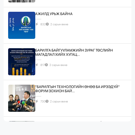
АЖИЛД УРЬЖ БАЙНА
832
2 сарын өмнө
БАРИЛГА БАЙГУУЛАМЖИЙН ЗУРАГ ТӨСЛИЙН
МАГАДЛАЛ ХИЙХ ХУГАЦ...
817
2 сарын өмнө
"БАРИЛГЫН ТЕХНОЛОГИЙН ӨНӨӨ БА ИРЭЭДҮЙ"
ФОРУМ ЗОХИОН БАЙ...
730
2 сарын өмнө
ЖИЛД 10 САЯ М.КВ ГИПСЭН ХАВТАН ҮЙЛДВЭРЛЭХ
ХҮЧИН ЧАДАЛТА...