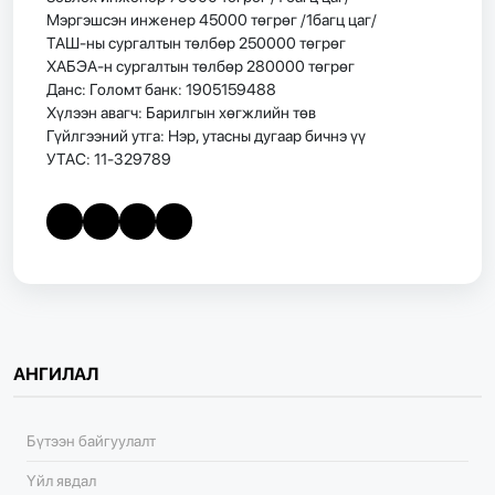
Мэргэшсэн инженер 45000 төгрөг /1багц цаг/
ТАШ-ны сургалтын төлбөр 250000 төгрөг
ХАБЭА-н сургалтын төлбөр 280000 төгрөг
Данс: Голомт банк: 1905159488
Хүлээн авагч: Барилгын хөгжлийн төв
Гүйлгээний утга: Нэр, утасны дугаар бичнэ үү
УТАС: 11-329789
АНГИЛАЛ
Бүтээн байгуулалт
Үйл явдал