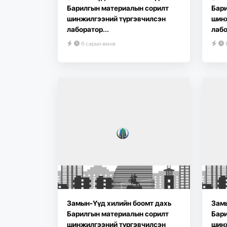
Барилгын материалын сорилт
Бари
шинжилгээний түргэвчилсэн
шин
лаборатор...
лабо
6 сарын өмнө
Замын-Үүд хилийн боомт дахь
Замы
Барилгын материалын сорилт
Бари
шинжилгээний түргэвчилсэн
шин