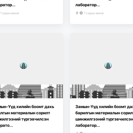
ратор...
лаборатор...
7 сарын өмнө
7 сарын өмнө
ын-Үүд хилийн боомт дахь
Замын-Үүд хилийн боомт да
лгын материалын сорилт
барилгын материалын сорил
жилгээний түргэвчилсэн
шинжилгээний түргэвчилсэ
рато...
лаборатор...