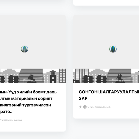
ын-Үүд хилийн боомт дахь
СОНГОН ШАЛГАРУУЛАЛТЫ
лгын материалын сорилт
ЗАР
жилгээний түргэвчилсэн
2 жилийн өмнө
рато...
2 жилийн өмнө