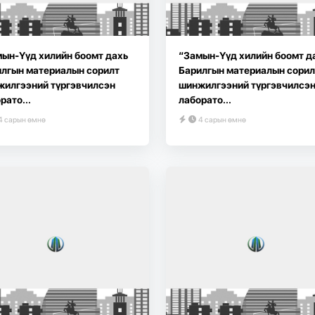
ын-Үүд хилийн боомт дахь
“Замын-Үүд хилийн боомт д
лгын материалын сорилт
Барилгын материалын сорил
жилгээний түргэвчилсэн
шинжилгээний түргэвчилсэ
рато...
лаборато...
4 сарын өмнө
4 сарын өмнө