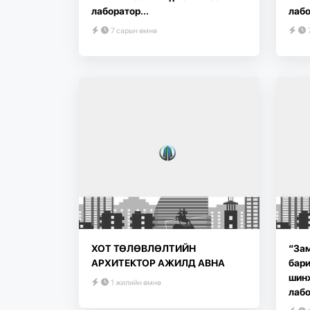
лаборатор...
лабо
7 сарын өмнө
ХОТ ТӨЛӨВЛӨЛТИЙН
“Зам
АРХИТЕКТОР АЖИЛД АВНА
бари
шин
1 жилийн өмнө
лабо