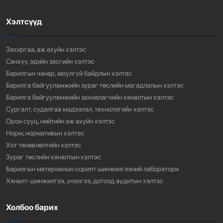
Хэлтсүүд
“АМИНЫ ОРОН СУУЦ ЭКСПО” ҮЗЭСГЭЛЭНГ НЭЭЛЭЭ
911
3 сарын өмнө
Захиргаа, аж ахуйн хэлтэс
Санхүү, эдийн засгийн хэлтэс
Барилгын чанар, аюулгүй байдлын хэлтэс
Барилга байгууламжийн зураг төслийн магадлалын хэлтэс
Барилга байгууламжийн захиалагчийн хяналтын хэлтэс
Сургалт, судалгаа мэдээлэл, технологийн хэлтэс
Орон сууц, нийтийн аж ахуйн хэлтэс
Норм, нормативын хэлтэс
Хот төлөвлөлтийн хэлтэс
Зураг төслийн хяналтын хэлтэс
Барилгын материалын сорилт шинжилгээний лаборатори
Хяналт-шинжилгээ, үнэлгээ, дотоод аудитын хэлтэс
Холбоо барих