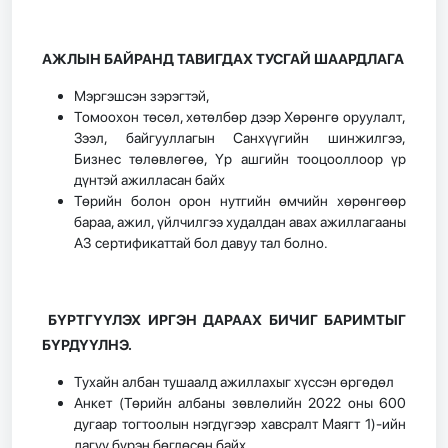
АЖЛЫН БАЙРАНД ТАВИГДАХ ТУСГАЙ ШААРДЛАГА
Мэргэшсэн зэрэгтэй,
Томоохон төсөл, хөтөлбөр дээр Хөрөнгө оруулалт,
Зээл, байгууллагын Санхүүгийн шинжилгээ,
Бизнес төлөвлөгөө, Үр ашгийн тооцооллоор үр
дүнтэй ажилласан байх
Төрийн болон орон нутгийн өмчийн хөрөнгөөр
бараа, ажил, үйлчилгээ худалдан авах ажиллагааны
А3 сертификаттай бол давуу тал болно.
БҮРТГҮҮЛЭХ ИРГЭН ДАРААХ БИЧИГ БАРИМТЫГ
БҮРДҮҮЛНЭ.
Тухайн албан тушаалд ажиллахыг хүссэн өргөдөл
Анкет (Төрийн албаны зөвлөлийн 2022 оны 600
дугаар тогтоолын нэгдүгээр хавсралт Маягт 1)-ийн
дагуу бүрэн бөглөсөн байх