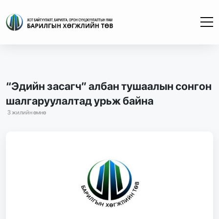
“Эдийн засагч” албан тушаалын сонгон
шалгаруулалтад урьж байна
3 жилийн өмнө