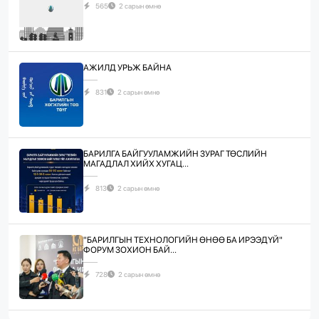
565
2 сарын өмнө
АЖИЛД УРЬЖ БАЙНА
831
2 сарын өмнө
БАРИЛГА БАЙГУУЛАМЖИЙН ЗУРАГ ТӨСЛИЙН
МАГАДЛАЛ ХИЙХ ХУГАЦ...
813
2 сарын өмнө
"БАРИЛГЫН ТЕХНОЛОГИЙН ӨНӨӨ БА ИРЭЭДҮЙ"
ФОРУМ ЗОХИОН БАЙ...
728
2 сарын өмнө