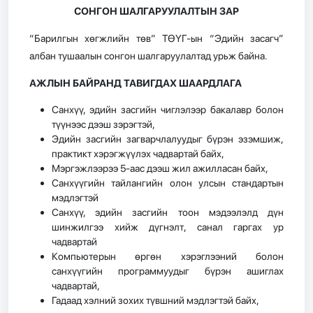
СОНГОН ШАЛГАРУУЛАЛТЫН ЗАР
“Барилгын хөгжлийн төв” ТӨҮГ-ын “Эдийн засагч”
албан тушаалын сонгон шалгаруулалтад урьж байна.
АЖЛЫН БАЙРАНД ТАВИГДАХ ШААРДЛАГА
Санхүү, эдийн засгийн чиглэлээр бакалавр болон
түүнээс дээш зэрэгтэй,
Эдийн засгийн загварчлалуудыг бүрэн эзэмшиж,
практикт хэрэгжүүлэх чадвартай байх,
Мэргэжлээрээ 5-аас дээш жил ажилласан байх,
Санхүүгийн тайлангийн олон улсын стандартын
мэдлэгтэй
Санхүү, эдийн засгийн тоон мэдээлэлд дүн
шинжилгээ хийж дүгнэлт, санал гаргах ур
чадвартай
Компьютерын өргөн хэрэглээний болон
санхүүгийн программуудыг бүрэн ашиглах
чадвартай,
Гадаад хэлний зохих түвшний мэдлэгтэй байх,