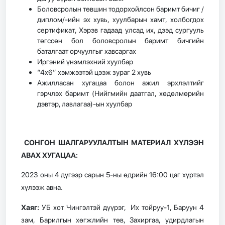
Боловсролын төвшин тодорхойлсон баримт бичиг /
диплом/-ийн эх хувь, хуулбарын хамт, холбогдох
сертификат, Хэрэв гадаад улсад их, дээд сургууль
төгссөн бол боловсролын баримт бичгийн
баталгаат орчуулгыг хавсаргах
Иргэний үнэмлэхний хуулбар
“4х6” хэмжээтэй цээж зураг 2 хувь
Ажилласан хугацаа болон ажил эрхлэлтийг
гэрчлэх баримт (Нийгмийн даатгал, хөдөлмөрийн
дэвтэр, лавлагаа)-ын хуулбар
СОНГОН ШАЛГАРУУЛАЛТЫН МАТЕРИАЛ ХҮЛЭЭН
АВАХ ХУГАЦАА:
2023 оны 4 дүгээр сарын 5-ны өдрийн 16:00 цаг хүртэл
хүлээж авна.
Хаяг:
УБ хот Чингэлтэй дүүрэг, Их тойруу-1, Баруун 4
зам, Барилгын хөгжлийн төв, Захиргаа, удирдлагын