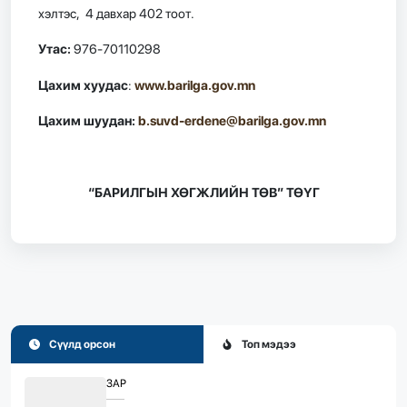
хэлтэс, 4 давхар 402 тоот.
Утас:
976-70110298
Цахим хуудас
:
www.barilga.gov.mn
Цахим шуудан:
b.suvd-erdene@barilga.gov.mn
“БАРИЛГЫН ХӨГЖЛИЙН ТӨВ” ТӨҮГ
Сүүлд орсон
Топ мэдээ
ЗАР