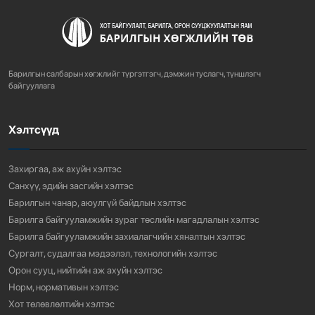
Барилгын салбарын хөгжлийг түргэтгэгч, дэмжин туслагч, түншлэгч
байгууллага
Хэлтсүүд
Захиргаа, аж ахуйн хэлтэс
Санхүү, эдийн засгийн хэлтэс
Барилгын чанар, аюулгүй байдлын хэлтэс
Барилга байгууламжийн зураг төслийн магадлалын хэлтэс
Барилга байгууламжийн захиалагчийн хяналтын хэлтэс
Сургалт, судалгаа мэдээлэл, технологийн хэлтэс
Орон сууц, нийтийн аж ахуйн хэлтэс
Норм, нормативын хэлтэс
Хот төлөвлөлтийн хэлтэс