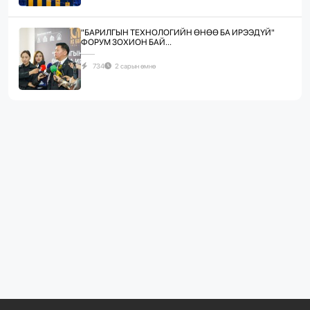
"БАРИЛГЫН ТЕХНОЛОГИЙН ӨНӨӨ БА ИРЭЭДҮЙ"
ФОРУМ ЗОХИОН БАЙ...
734
2 сарын өмнө