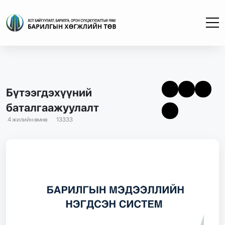
Бүтээгдэхүүний
баталгаажуулалт
4 жилийн өмнө
13333