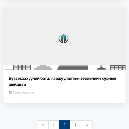
Бүтээгдэхүүний баталгаажуулалтын зөвлөлийн хурлын
шийдвэр
2 жилийн өмнө
«
⟨
1
⟩
»