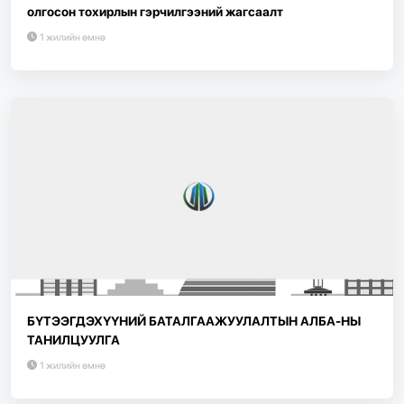
олгосон тохирлын гэрчилгээний жагсаалт
1 жилийн өмнө
БҮТЭЭГДЭХҮҮНИЙ БАТАЛГААЖУУЛАЛТЫН АЛБА-НЫ
ТАНИЛЦУУЛГА
1 жилийн өмнө