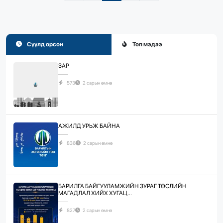
Сүүлд орсон
Топ мэдээ
ЗАР
573
2 сарын өмнө
АЖИЛД УРЬЖ БАЙНА
836
2 сарын өмнө
БАРИЛГА БАЙГУУЛАМЖИЙН ЗУРАГ ТӨСЛИЙН
МАГАДЛАЛ ХИЙХ ХУГАЦ...
827
2 сарын өмнө