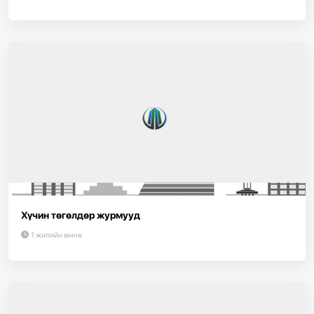
Хүчин төгөлдөр журмууд
1 жилийн өмнө