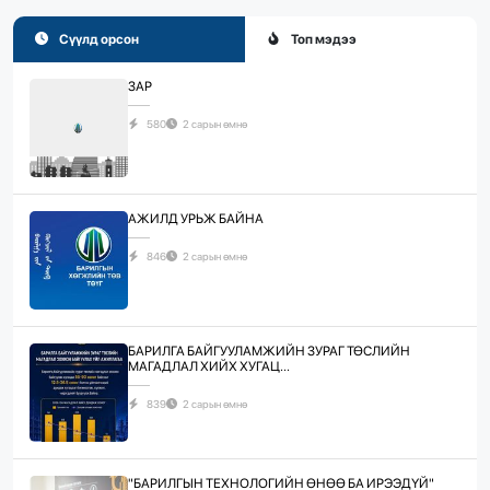
Сүүлд орсон
Топ мэдээ
ЗАР
580
2 сарын өмнө
АЖИЛД УРЬЖ БАЙНА
846
2 сарын өмнө
БАРИЛГА БАЙГУУЛАМЖИЙН ЗУРАГ ТӨСЛИЙН
МАГАДЛАЛ ХИЙХ ХУГАЦ...
839
2 сарын өмнө
"БАРИЛГЫН ТЕХНОЛОГИЙН ӨНӨӨ БА ИРЭЭДҮЙ"