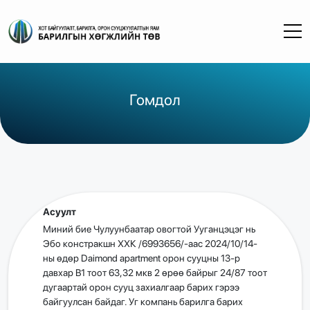
Гомдол
Асуулт
Миний бие Чулуунбаатар овогтой Ууганцэцэг нь
Эбо констракшн ХХК /6993656/-аас 2024/10/14-
ны өдөр Daimond apartment орон сууцны 13-р
давхар B1 тоот 63,32 мкв 2 өрөө байрыг 24/87 тоот
дугаартай орон сууц захиалгаар барих гэрээ
байгуулсан байдаг. Уг компань барилга барих