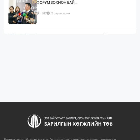
ФОРУМ ЗОХИОН БАЙ...
747
2 сарын өмнө
ЖИЛД 10 САЯ М.КВ ГИПСЭН ХАВТАН ҮЙЛДВЭРЛЭХ
ХҮЧИН ЧАДАЛТА...
1096
2 сарын өмнө
“БАРИЛГЫН ХӨГЖЛИЙН ТӨВ” ТӨҮГ, “МОНГОЛЫН
БАРИЛГЫН ИНЖЕНЕ...
1090
2 сарын өмнө
“БАРИЛГЫН ХӨГЖЛИЙН ТӨВ” ТӨҮГ-ЫН ЗАХИРАЛ
Д.МӨНХБААТАР БН...
732
3 сарын өмнө
Барилгын салбарын хөгжлийг түргэтгэгч, дэмжин туслагч, түншлэгч