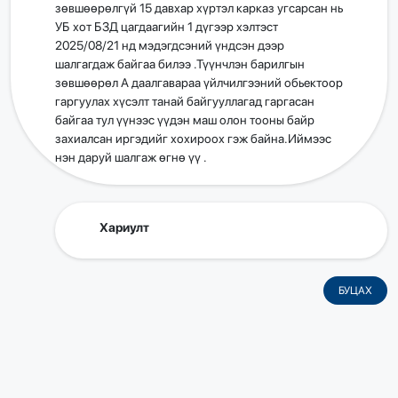
зөвшөөрөлгүй 15 давхар хүртэл карказ угсарсан нь
УБ хот БЗД цагдаагийн 1 дүгээр хэлтэст
2025/08/21 нд мэдэгдсэний үндсэн дээр
шалгагдаж байгаа билээ .Түүнчлэн барилгын
зөвшөөрөл А даалгавараа үйлчилгээний обьектоор
гаргуулах хүсэлт танай байгууллагад гаргасан
байгаа тул үүнээс үүдэн маш олон тооны байр
захиалсан иргэдийг хохироох гэж байна.Иймээс
нэн даруй шалгаж өгнө үү .
Хариулт
БУЦАХ