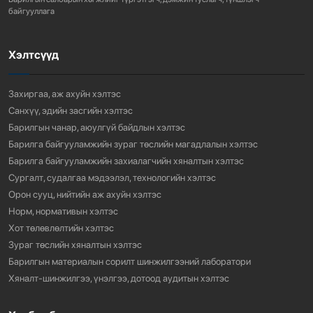
байгууллага
ХОТ БАЙГУУЛАЛТЫН ТУХАЙ ХУУЛИЙН
ШИНЭЧИЛСЭН НАЙРУУЛГЫН ТӨ...
Хэлтсүүд
765
3 сарын өмнө
Захиргаа, аж ахуйн хэлтэс
“АМИНЫ ОРОН СУУЦ ЭКСПО” ҮЗЭСГЭЛЭНГ НЭЭЛЭЭ
Санхүү, эдийн засгийн хэлтэс
Барилгын чанар, аюулгүй байдлын хэлтэс
925
3 сарын өмнө
Барилга байгууламжийн зураг төслийн магадлалын хэлтэс
Барилга байгууламжийн захиалагчийн хяналтын хэлтэс
Сургалт, судалгаа мэдээлэл, технологийн хэлтэс
Орон сууц, нийтийн аж ахуйн хэлтэс
Норм, нормативын хэлтэс
Хот төлөвлөлтийн хэлтэс
Зураг төслийн хяналтын хэлтэс
Барилгын материалын сорилт шинжилгээний лаборатори
Хяналт-шинжилгээ, үнэлгээ, дотоод аудитын хэлтэс