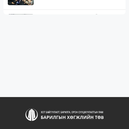
ЖИЛД 10 САЯ М.КВ ГИПСЭН ХАВТАН ҮЙЛДВЭРЛЭХ
ХҮЧИН ЧАДАЛТА...
1099
2 сарын өмнө
“БАРИЛГЫН ХӨГЖЛИЙН ТӨВ” ТӨҮГ, “МОНГОЛЫН
БАРИЛГЫН ИНЖЕНЕ...
1092
2 сарын өмнө
“БАРИЛГЫН ХӨГЖЛИЙН ТӨВ” ТӨҮГ-ЫН ЗАХИРАЛ
Д.МӨНХБААТАР БН...
734
3 сарын өмнө
ХОТ БАЙГУУЛАЛТЫН ТУХАЙ ХУУЛИЙН
ШИНЭЧИЛСЭН НАЙРУУЛГЫН ТӨ...