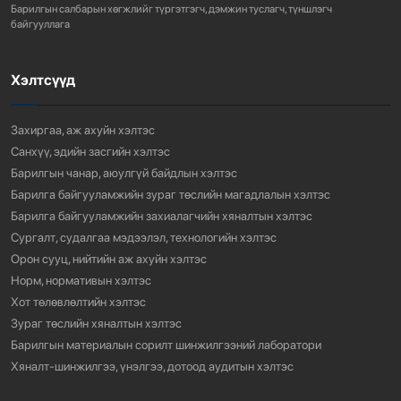
Барилгын салбарын хөгжлийг түргэтгэгч, дэмжин туслагч, түншлэгч
767
3 сарын өмнө
байгууллага
Хэлтсүүд
“АМИНЫ ОРОН СУУЦ ЭКСПО” ҮЗЭСГЭЛЭНГ НЭЭЛЭЭ
927
3 сарын өмнө
Захиргаа, аж ахуйн хэлтэс
Санхүү, эдийн засгийн хэлтэс
Барилгын чанар, аюулгүй байдлын хэлтэс
Барилга байгууламжийн зураг төслийн магадлалын хэлтэс
Барилга байгууламжийн захиалагчийн хяналтын хэлтэс
Сургалт, судалгаа мэдээлэл, технологийн хэлтэс
Орон сууц, нийтийн аж ахуйн хэлтэс
Норм, нормативын хэлтэс
Хот төлөвлөлтийн хэлтэс
Зураг төслийн хяналтын хэлтэс
Барилгын материалын сорилт шинжилгээний лаборатори
Хяналт-шинжилгээ, үнэлгээ, дотоод аудитын хэлтэс