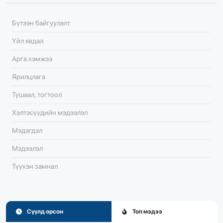
Бүтээн байгуулалт
Үйл явдал
Арга хэмжээ
Ярилцлага
Тушаал, тогтоол
Хэлтэсүүдийн мэдээлэл
Мэдэгдэл
Мэдээлэл
Түүхэн замнал
Сүүлд орсон
Топ мэдээ