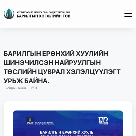
БАРИЛГЫН ЕРӨНХИЙ ХУУЛИЙН
ШИНЭЧИЛСЭН НАЙРУУЛГЫН
ТӨСЛИЙН ЦУВРАЛ ХЭЛЭЛЦҮҮЛЭГТ
УРЬЖ БАЙНА.
3 сарын өмнө
691