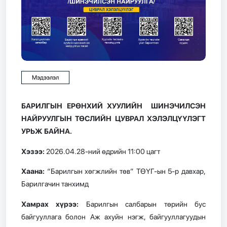
Мэдээлэл
БАРИЛГЫН ЕРӨНХИЙ ХУУЛИЙН ШИНЭЧИЛСЭН
НАЙРУУЛГЫН ТӨСЛИЙН ЦУВРАЛ ХЭЛЭЛЦҮҮЛЭГТ
УРЬЖ БАЙНА.
Хэзээ:
2026.04.28-ний өдрийн 11:00 цагт
Хаана:
“Барилгын хөгжлийн төв” ТӨҮГ-ын 5-р давхар,
Барилгачин танхимд
Хамрах хүрээ:
Барилгын салбарын төрийн бус
байгууллага болон Аж ахуйн нэгж, байгууллагуудын