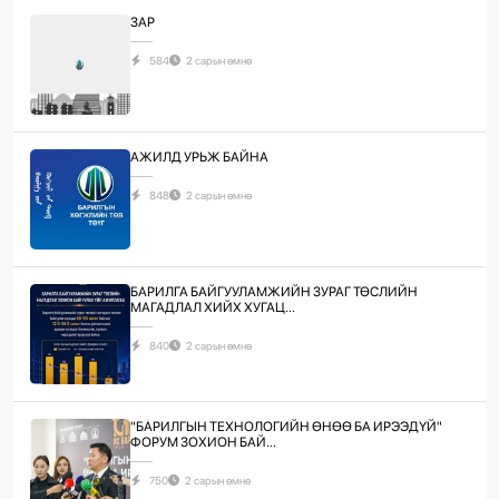
ЗАР
584
2 сарын өмнө
АЖИЛД УРЬЖ БАЙНА
848
2 сарын өмнө
БАРИЛГА БАЙГУУЛАМЖИЙН ЗУРАГ ТӨСЛИЙН
МАГАДЛАЛ ХИЙХ ХУГАЦ...
840
2 сарын өмнө
"БАРИЛГЫН ТЕХНОЛОГИЙН ӨНӨӨ БА ИРЭЭДҮЙ"
ФОРУМ ЗОХИОН БАЙ...
750
2 сарын өмнө