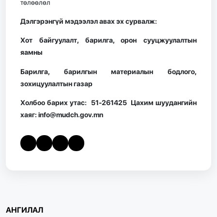
төлөөлөл
Дэлгэрэнгүй мэдээлэл авах эх сурвалж:
Хот байгуулалт, барилга, орон сууцжуулалтын
яамны
Барилга, барилгын материалын бодлого,
зохицуулалтын газар
Холбоо барих утас: 51-261425 Цахим шуудангийн
хаяг: info@mudch.gov.mn
АНГИЛАЛ