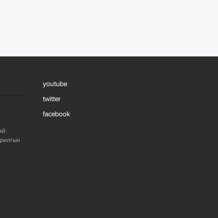
1090
2 сарын өмнө
“БАРИЛГЫН
ХӨГЖЛИЙН ТӨВ”
ТӨҮГ, “МОНГОЛЫН
БАРИЛГЫН
ИНЖЕНЕ...
youtube
1083
2 сарын өмнө
twitter
facebook
“БАРИЛГЫН
ХӨГЖЛИЙН ТӨВ”
эй
ТӨҮГ-ЫН ЗАХИРАЛ
Д.МӨНХБААТАР БН...
арилгын
726
3 сарын өмнө
ХОТ БАЙГУУЛАЛТЫН
ТУХАЙ ХУУЛИЙН
ШИНЭЧИЛСЭН
НАЙРУУЛГЫН ТӨ...