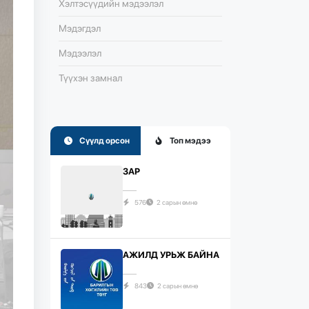
Хэлтэсүүдийн мэдээлэл
Мэдэгдэл
Мэдээлэл
Түүхэн замнал
Сүүлд орсон
Топ мэдээ
ЗАР
576
2 сарын өмнө
АЖИЛД УРЬЖ БАЙНА
843
2 сарын өмнө