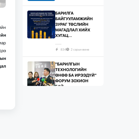
БАРИЛГА
БАЙГУУЛАМЖИЙН
ЗУРАГ ТӨСЛИЙН
ийн
МАГАДЛАЛ ХИЙХ
ийн
ХУГАЦ...
иар
834
2 сарын өмнө
дээ
гын
"БАРИЛГЫН
дал
ТЕХНОЛОГИЙН
ӨНӨӨ БА ИРЭЭДҮЙ"
ФОРУМ ЗОХИОН
БАЙ...
742
2 сарын өмнө
ЖИЛД 10 САЯ М.КВ
ГИПСЭН ХАВТАН
ҮЙЛДВЭРЛЭХ ХҮЧИН
ЧАДАЛТА...