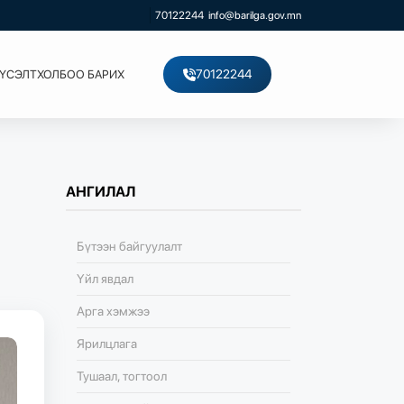
70122244
info@barilga.gov.mn
70122244
ХҮСЭЛТ
ХОЛБОО БАРИХ
АНГИЛАЛ
Бүтээн байгуулалт
Үйл явдал
Арга хэмжээ
Ярилцлага
Тушаал, тогтоол