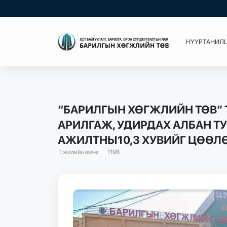
НҮҮР
ТАНИЛ
“БАРИЛГЫН ХӨГЖЛИЙН ТӨВ”
АРИЛГАЖ, УДИРДАХ АЛБАН ТУ
АЖИЛТНЫ10,3 ХУВИЙГ ЦӨӨЛ
1 жилийн өмнө
1198