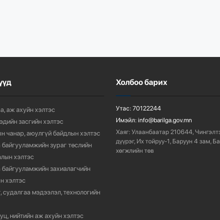
үүд
Холбоо барих
Утас:
70122244
а, аж ахуйн хэлтэс
Имэйл:
info@barilga.gov.mn
 эдийн засгийн хэлтэс
Хаяг:
Улаанбаатар 210644, Чингэлт
н чанар, аюулгүй байдлын хэлтэс
дүүрэг, Их тойруу-1, Баруун 4 зам, Б
 байгууламжийн зураг төслийн
хөгжлийн төв
лын хэлтэс
 байгууламжийн захиалагчийн
н хэлтэс
, судалгаа мэдээлэл, технологийн
уц, нийтийн аж ахуйн хэлтэс