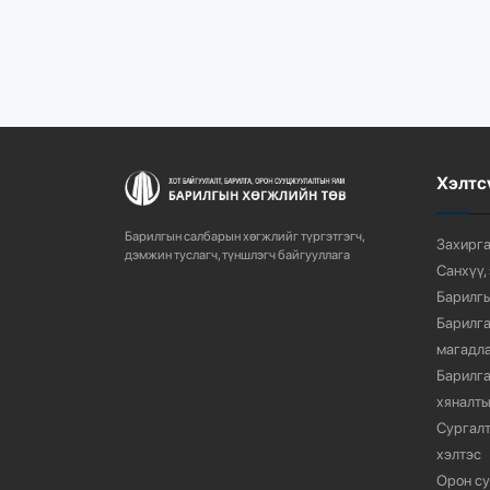
Хэлтс
Барилгын салбарын хөгжлийг түргэтгэгч,
Захирга
дэмжин туслагч, түншлэгч байгууллага
Санхүү,
Барилгы
Барилга
магадла
Барилга
хяналты
Сургалт
хэлтэс
Орон су