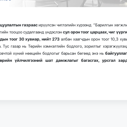
ицуулалтын газраас
ирүүлсэн чиглэлийн хүрээнд “Барилгын хөгжл
шгийн тооцоо судалгаанд үндэслэн
сул орон тоог царцаах, чиг үүрг
дын тоог 30 хувиар, нийт 273
албан хаагчдын орон тоог 10,3 хув
. Тус газар нь Төрийн хэмнэлтийн бодлого, зорилтыг хэрэгжүүлэх
овчтой хүний нөөцийн бодлогыг барьсан бөгөөд энэ нь
байгуулла
төрийн үйлчилгээний шат дамжлагыг багасгах, урсгал зар