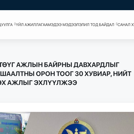
ЦУУЛГА
ҮЙЛ АЖИЛЛАГАА
МЭДЭЭ МЭДЭЭЛЭЛ
ИЛ ТОД БАЙДАЛ
САНАЛ 
 ТӨҮГ АЖЛЫН БАЙРНЫ ДАВХАРДЛЫГ
ШААЛТНЫ ОРОН ТООГ 30 ХУВИАР, НИЙТ
ӨХ АЖЛЫГ ЭХЛҮҮЛЖЭЭ