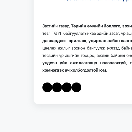
Засгийн газар,
Төрийн өмчийн бодлого, зох
төв” ТӨҮГ байгууллагынхаа эдийн засаг, үр а
давхардлыг арилгаж, удирдах албан хаагч
цөөлөх ажлыг зохион байгуулж эхлээд байна
төсвийн үр ашгийн тооцоо, ажлын байрны он
үндсэн үйл ажиллагаанд нөлөөлөхгүй, 
хэмнэгдэх ач холбогдолтой юм
.