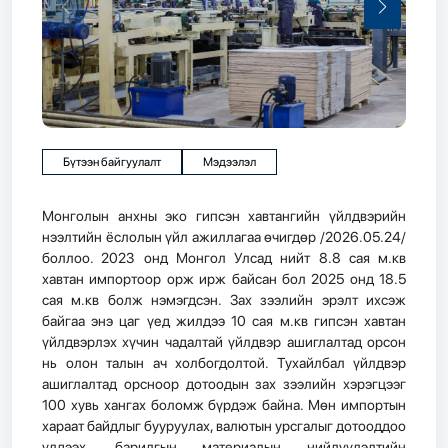
Бүтээн байгуулалт
Мэдээлэл
Монголын анхны эко гипсэн хавтангийн үйлдвэрийн
нээлтийн ёслолын үйл ажиллагаа өчигдөр /2026.05.24/
боллоо. 2023 онд Монгол Улсад нийт 8.8 сая м.кв
хавтан импортоор орж ирж байсан бол 2025 онд 18.5
сая м.кв болж нэмэгдсэн. Зах зээлийн эрэлт ихсэж
байгаа энэ цаг үед жилдээ 10 сая м.кв гипсэн хавтан
үйлдвэрлэх хүчин чадалтай үйлдвэр ашиглалтад орсон
нь олон талын ач холбогдолтой. Тухайлбал үйлдвэр
ашиглалтад орсноор дотоодын зах зээлийн хэрэгцээг
100 хувь хангах боломж бүрдэж байна. Мөн импортын
хараат байдлыг бууруулах, валютын урсгалыг дотооддоо
үлдээх, барилгын материалын нийлүүлэлтийн