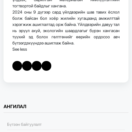
тогтвортой байдлыг хангана.
2024 оны 9 дүгээр сард үйлдвэрийн шав тавих ёслол
болж байсан бол хоёр жилийн хугацаанд амжилттай
хэрэгжиж ашиглалтад орж байна. Үйлдвэрийн давуу тал
нь эрүүл ахуй, экологийн шаардлагыг бүрэн хангасан
түүхий эд болох гөлтгөнийг өөрийн ордосоо авч
бүтээгдэхүүндээ ашиглаж байна.
See less
АНГИЛАЛ
Бүтээн байгуулалт