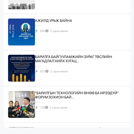
АЖИЛД УРЬЖ БАЙНА
840
2 сарын өмнө
БАРИЛГА БАЙГУУЛАМЖИЙН ЗУРАГ ТӨСЛИЙН
МАГАДЛАЛ ХИЙХ ХУГАЦ...
832
2 сарын өмнө
"БАРИЛГЫН ТЕХНОЛОГИЙН ӨНӨӨ БА ИРЭЭДҮЙ"
ФОРУМ ЗОХИОН БАЙ...
739
2 сарын өмнө
ЖИЛД 10 САЯ М.КВ ГИПСЭН ХАВТАН ҮЙЛДВЭРЛЭХ
ХҮЧИН ЧАДАЛТА...