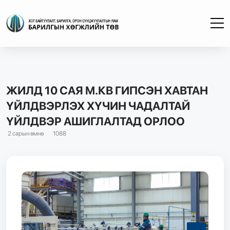
ЖИЛД 10 САЯ М.КВ ГИПСЭН ХАВТАН
ҮЙЛДВЭРЛЭХ ХҮЧИН ЧАДАЛТАЙ
ҮЙЛДВЭР АШИГЛАЛТАД ОРЛОО
2 сарын өмнө
1088