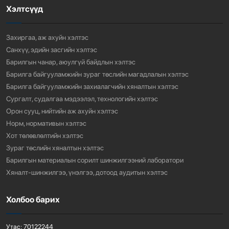
Хэлтсүүд
“АМИНЫ ОРОН СУУЦ ЭКСПО” ҮЗЭСГЭЛЭНГ НЭЭЛЭЭ
918
3 сарын өмнө
Захиргаа, аж ахуйн хэлтэс
Санхүү, эдийн засгийн хэлтэс
Барилгын чанар, аюулгүй байдлын хэлтэс
Барилга байгууламжийн зураг төслийн магадлалын хэлтэс
Барилга байгууламжийн захиалагчийн хяналтын хэлтэс
Сургалт, судалгаа мэдээлэл, технологийн хэлтэс
Орон сууц, нийтийн аж ахуйн хэлтэс
Норм, нормативын хэлтэс
Хот төлөвлөлтийн хэлтэс
Зураг төслийн хяналтын хэлтэс
Барилгын материалын сорилт шинжилгээний лаборатори
Хяналт-шинжилгээ, үнэлгээ, дотоод аудитын хэлтэс
Холбоо барих
Утас:
70122244