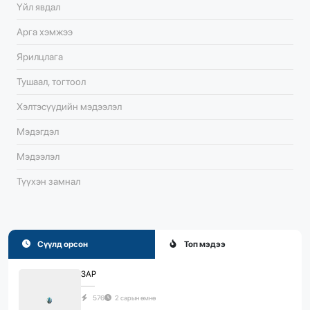
Үйл явдал
Арга хэмжээ
Ярилцлага
Тушаал, тогтоол
Хэлтэсүүдийн мэдээлэл
Мэдэгдэл
Мэдээлэл
Түүхэн замнал
Сүүлд орсон
Топ мэдээ
ЗАР
576
2 сарын өмнө