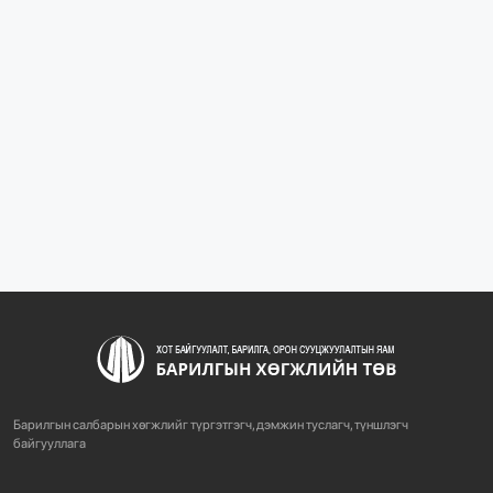
1088
2 сарын өмнө
“БАРИЛГЫН ХӨГЖЛИЙН ТӨВ” ТӨҮГ, “МОНГОЛЫН
БАРИЛГЫН ИНЖЕНЕ...
1081
2 сарын өмнө
“БАРИЛГЫН ХӨГЖЛИЙН ТӨВ” ТӨҮГ-ЫН ЗАХИРАЛ
Д.МӨНХБААТАР БН...
723
3 сарын өмнө
ХОТ БАЙГУУЛАЛТЫН ТУХАЙ ХУУЛИЙН
ШИНЭЧИЛСЭН НАЙРУУЛГЫН ТӨ...
Барилгын салбарын хөгжлийг түргэтгэгч, дэмжин туслагч, түншлэгч
759
3 сарын өмнө
байгууллага