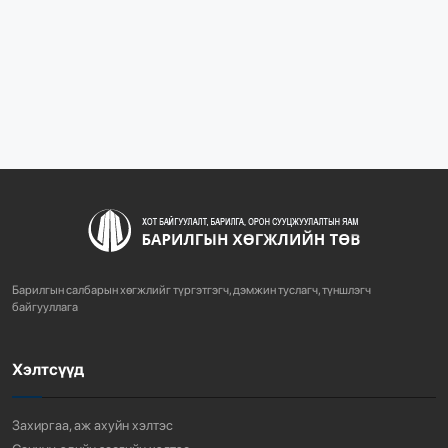
“БАРИЛГЫН ХӨГЖЛИЙН ТӨВ” ТӨҮГ, “МОНГОЛЫН
БАРИЛГЫН ИНЖЕНЕ...
1088
2 сарын өмнө
“БАРИЛГЫН ХӨГЖЛИЙН ТӨВ” ТӨҮГ-ЫН ЗАХИРАЛ
Д.МӨНХБААТАР БН...
731
3 сарын өмнө
ХОТ БАЙГУУЛАЛТЫН ТУХАЙ ХУУЛИЙН
ШИНЭЧИЛСЭН НАЙРУУЛГЫН ТӨ...
Барилгын салбарын хөгжлийг түргэтгэгч, дэмжин туслагч, түншлэгч
764
3 сарын өмнө
байгууллага
Хэлтсүүд
“АМИНЫ ОРОН СУУЦ ЭКСПО” ҮЗЭСГЭЛЭНГ НЭЭЛЭЭ
924
3 сарын өмнө
Захиргаа, аж ахуйн хэлтэс