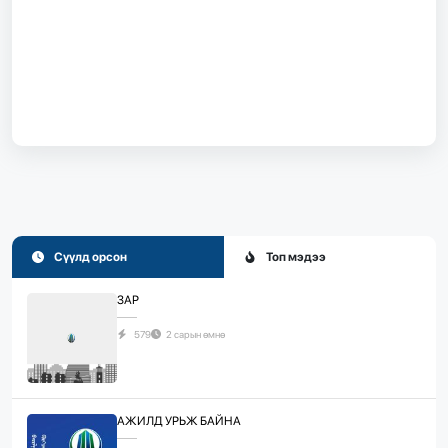
Сүүлд орсон
Топ мэдээ
ЗАР
579
2 сарын өмнө
АЖИЛД УРЬЖ БАЙНА