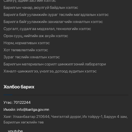
Санхүү, эдийн засгийн хэлтэс
Барилгын чанар, аюулгүй байдлын хэлтэс
Барилга байгууламжийн зураг төслийн магадлалын хэлтэс
Барилга байгууламжийн захиалагчийн хяналтын хэлтэс
Сургалт, судалгаа мэдээлэл, технологийн хэлтэс
Орон сууц, нийтийн аж ахуйн хэлтэс
Норм, нормативын хэлтэс
Хот төлөвлөлтийн хэлтэс
Зураг төслийн хяналтын хэлтэс
Барилгын материалын сорилт шинжилгээний лаборатори
Хяналт-шинжилгээ, үнэлгээ, дотоод аудитын хэлтэс
Холбоо барих
Утас:
70122244
Имэйл:
info@barilga.gov.mn
Хаяг:
Улаанбаатар 210644, Чингэлтэй дүүрэг, Их тойруу-1, Баруун 4 зам,
Барилгын хөгжлийн төв
youtube