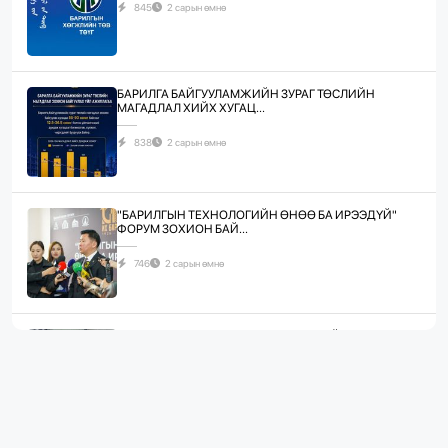
845
2 сарын өмнө
БАРИЛГА БАЙГУУЛАМЖИЙН ЗУРАГ ТӨСЛИЙН
МАГАДЛАЛ ХИЙХ ХУГАЦ...
838
2 сарын өмнө
"БАРИЛГЫН ТЕХНОЛОГИЙН ӨНӨӨ БА ИРЭЭДҮЙ"
ФОРУМ ЗОХИОН БАЙ...
746
2 сарын өмнө
ЖИЛД 10 САЯ М.КВ ГИПСЭН ХАВТАН ҮЙЛДВЭРЛЭХ
ХҮЧИН ЧАДАЛТА...
1093
2 сарын өмнө