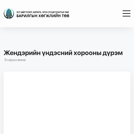
Жендэрийн үндэсний хорооны дүрэм
9 сарын өмнө