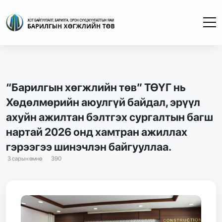
“Барилгын хөгжлийн төв” ТӨҮГ нь
Хөдөлмөрийн аюулгүй байдал, эрүүл
ахуйн ажилтан бэлтгэх сургалтын багш
нартай 2026 онд хамтран ажиллах
гэрээгээ шинэчлэн байгууллаа.
3 сарын өмнө
390