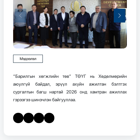
Мэдээлэл
“Барилгын хөгжлийн төв” ТӨҮГ нь Хөдөлмөрийн
аюулгүй байдал, эрүүл ахуйн ажилтан бэлтгэх
сургалтын багш нартай 2026 онд хамтран ажиллах
гэрээгээ шинэчлэн байгууллаа.