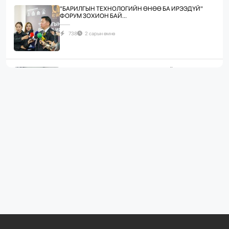
"БАРИЛГЫН ТЕХНОЛОГИЙН ӨНӨӨ БА ИРЭЭДҮЙ"
ФОРУМ ЗОХИОН БАЙ...
738
2 сарын өмнө
ЖИЛД 10 САЯ М.КВ ГИПСЭН ХАВТАН ҮЙЛДВЭРЛЭХ
ХҮЧИН ЧАДАЛТА...
1087
2 сарын өмнө
“БАРИЛГЫН ХӨГЖЛИЙН ТӨВ” ТӨҮГ, “МОНГОЛЫН
БАРИЛГЫН ИНЖЕНЕ...
1081
2 сарын өмнө
“БАРИЛГЫН ХӨГЖЛИЙН ТӨВ” ТӨҮГ-ЫН ЗАХИРАЛ
Д.МӨНХБААТАР БН...
721
3 сарын өмнө