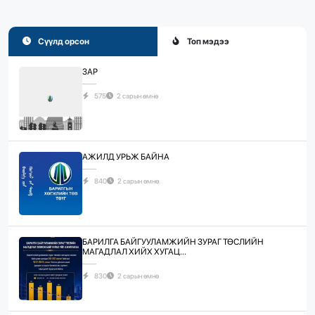
Сүүлд орсон
Топ мэдээ
ЗАР
575
2 сарын өмнө
АЖИЛД УРЬЖ БАЙНА
840
2 сарын өмнө
БАРИЛГА БАЙГУУЛАМЖИЙН ЗУРАГ ТӨСЛИЙН
МАГАДЛАЛ ХИЙХ ХУГАЦ...
830
2 сарын өмнө