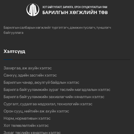
ХОТ БАЙГУУЛАЛТЫН ТУХАЙ ХУУЛИЙН
ШИНЭЧИЛСЭН НАЙРУУЛГЫН ТӨ...
Барилгын салбарын хөгжлийг түргэтгэгч, дэмжин туслагч, түншлэгч
758
3 сарын өмнө
байгууллага
Хэлтсүүд
“АМИНЫ ОРОН СУУЦ ЭКСПО” ҮЗЭСГЭЛЭНГ НЭЭЛЭЭ
918
3 сарын өмнө
Захиргаа, аж ахуйн хэлтэс
Санхүү, эдийн засгийн хэлтэс
Барилгын чанар, аюулгүй байдлын хэлтэс
Барилга байгууламжийн зураг төслийн магадлалын хэлтэс
Барилга байгууламжийн захиалагчийн хяналтын хэлтэс
Сургалт, судалгаа мэдээлэл, технологийн хэлтэс
Орон сууц, нийтийн аж ахуйн хэлтэс
Норм, нормативын хэлтэс
Хот төлөвлөлтийн хэлтэс
Зураг төслийн хяналтын хэлтэс