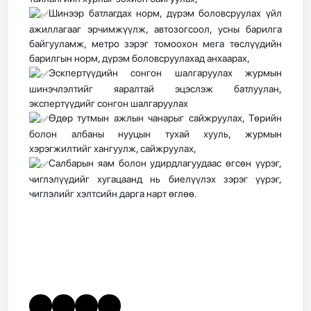
Шинээр батлагдах норм, дүрэм боловсруулах үйл
ажиллагааг эрчимжүүлж, автозогсоол, усны барилга
байгууламж, метро зэрэг томоохон мега төслүүдийн
барилгын норм, дүрэм боловсруулахад анхаарах,
Эскпертүүдийн сонгон шалгаруулах журмын
шинэчлэлтийг яаралтай эцэслэж батлуулан,
экспертүүдийг сонгон шалгаруулах
Өдөр тутмын ажлын чанарыг сайжруулах, Төрийн
болон албаны нууцын тухай хууль, журмын
хэрэгжилтийг хангуулж, сайжруулах,
Салбарын яам болон удирдлагуудаас өгсөн үүрэг,
чиглэлүүдийг хугацаанд нь биелүүлэх зэрэг үүрэг,
чиглэлийг хэлтсийн дарга нарт өглөө.