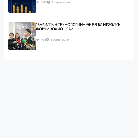
842
2 сарын өмнө
"БАРИЛГЫН ТЕХНОЛОГИЙН ӨНӨӨ БА ИРЭЭДҮЙ"
ФОРУМ ЗОХИОН БАЙ...
751
2 сарын өмнө
ЖИЛД 10 САЯ М.КВ ГИПСЭН ХАВТАН ҮЙЛДВЭРЛЭХ
ХҮЧИН ЧАДАЛТА...
1105
3 сарын өмнө
“БАРИЛГЫН ХӨГЖЛИЙН ТӨВ” ТӨҮГ, “МОНГОЛЫН
БАРИЛГЫН ИНЖЕНЕ...
1098
3 сарын өмнө
“БАРИЛГЫН ХӨГЖЛИЙН ТӨВ” ТӨҮГ-ЫН ЗАХИРАЛ