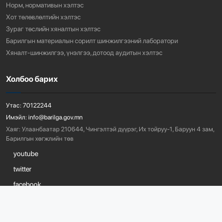
Норм, нормативын хэлтэс
Хот төлөвлөлтийн хэлтэс
Зураг төслийн хяналтын хэлтэс
Барилгын материалын сорилт шинжилгээний лаборатори
Хяналт-шинжилгээ, үнэлгээ, дотоод аудитын хэлтэс
Холбоо барих
Утас:
70122244
Имэйл:
info@barilga.gov.mn
Хаяг:
Улаанбаатар 210644, Чингэлтэй дүүрэг, Их тойруу-1, Баруун 4 зам,
Барилгын хөгжлийн төв
youtube
twitter
facebook
©
2026
он бүх эрх хуулиар хамгаалагдсан