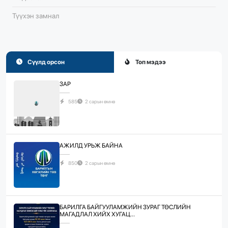
Түүхэн замнал
Сүүлд орсон
Топ мэдээ
ЗАР
585
2 сарын өмнө
АЖИЛД УРЬЖ БАЙНА
850
2 сарын өмнө
БАРИЛГА БАЙГУУЛАМЖИЙН ЗУРАГ ТӨСЛИЙН
МАГАДЛАЛ ХИЙХ ХУГАЦ...