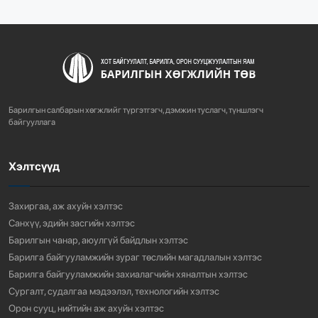
Д.МӨНХБААТАР БН...
736
3 сарын өмнө
ХОТ БАЙГУУЛАЛТЫН ТУХАЙ ХУУЛИЙН
ШИНЭЧИЛСЭН НАЙРУУЛГЫН ТӨ...
Барилгын салбарын хөгжлийг түргэтгэгч, дэмжин туслагч, түншлэгч
773
3 сарын өмнө
байгууллага
Хэлтсүүд
“АМИНЫ ОРОН СУУЦ ЭКСПО” ҮЗЭСГЭЛЭНГ НЭЭЛЭЭ
930
3 сарын өмнө
Захиргаа, аж ахуйн хэлтэс
Санхүү, эдийн засгийн хэлтэс
Барилгын чанар, аюулгүй байдлын хэлтэс
Барилга байгууламжийн зураг төслийн магадлалын хэлтэс
Барилга байгууламжийн захиалагчийн хяналтын хэлтэс
Сургалт, судалгаа мэдээлэл, технологийн хэлтэс
Орон сууц, нийтийн аж ахуйн хэлтэс