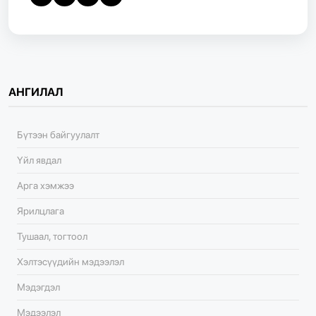
АНГИЛАЛ
Бүтээн байгуулалт
Үйл явдал
Арга хэмжээ
Ярилцлага
Тушаал, тогтоол
Хэлтэсүүдийн мэдээлэл
Мэдэгдэл
Мэдээлэл