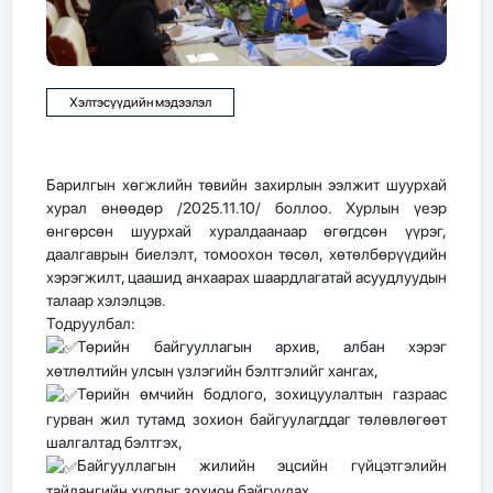
Хэлтэсүүдийн мэдээлэл
Барилгын хөгжлийн төвийн захирлын ээлжит шуурхай
хурал өнөөдөр /2025.11.10/ боллоо. Хурлын үеэр
өнгөрсөн шуурхай хуралдаанаар өгөгдсөн үүрэг,
даалгаврын биелэлт, томоохон төсөл, хөтөлбөрүүдийн
хэрэгжилт, цаашид анхаарах шаардлагатай асуудлуудын
талаар хэлэлцэв.
Тодруулбал:
Төрийн байгууллагын архив, албан хэрэг
хөтлөлтийн улсын үзлэгийн бэлтгэлийг хангах,
Төрийн өмчийн бодлого, зохицуулалтын газраас
гурван жил тутамд зохион байгуулагддаг төлөвлөгөөт
шалгалтад бэлтгэх,
Байгууллагын жилийн эцсийн гүйцэтгэлийн
тайлангийн хурлыг зохион байгуулах,