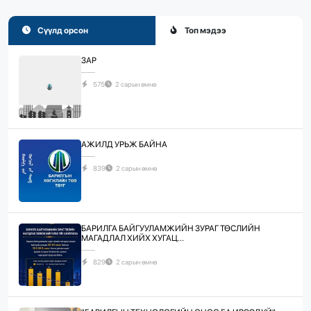
Сүүлд орсон
Топ мэдээ
ЗАР
575
2 сарын өмнө
АЖИЛД УРЬЖ БАЙНА
839
2 сарын өмнө
БАРИЛГА БАЙГУУЛАМЖИЙН ЗУРАГ ТӨСЛИЙН
МАГАДЛАЛ ХИЙХ ХУГАЦ...
829
2 сарын өмнө