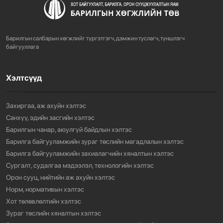
ХОТ БАЙГУУЛАЛТЫН ТУХАЙ ХУУЛИЙН
ШИНЭЧИЛСЭН НАЙРУУЛГЫН ТӨ...
Барилгын салбарын хөгжлийг түргэтгэгч, дэмжин туслагч, түншлэгч
757
3 сарын өмнө
байгууллага
Хэлтсүүд
“АМИНЫ ОРОН СУУЦ ЭКСПО” ҮЗЭСГЭЛЭНГ НЭЭЛЭЭ
918
3 сарын өмнө
Захиргаа, аж ахуйн хэлтэс
Санхүү, эдийн засгийн хэлтэс
Барилгын чанар, аюулгүй байдлын хэлтэс
Барилга байгууламжийн зураг төслийн магадлалын хэлтэс
Барилга байгууламжийн захиалагчийн хяналтын хэлтэс
Сургалт, судалгаа мэдээлэл, технологийн хэлтэс
Орон сууц, нийтийн аж ахуйн хэлтэс
Норм, нормативын хэлтэс
Хот төлөвлөлтийн хэлтэс
Зураг төслийн хяналтын хэлтэс