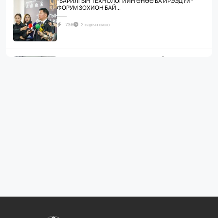
"БАРИЛГЫН ТЕХНОЛОГИЙН ӨНӨӨ БА ИРЭЭДҮЙ"
ФОРУМ ЗОХИОН БАЙ...
736
2 сарын өмнө
ЖИЛД 10 САЯ М.КВ ГИПСЭН ХАВТАН ҮЙЛДВЭРЛЭХ
ХҮЧИН ЧАДАЛТА...
1087
2 сарын өмнө
“БАРИЛГЫН ХӨГЖЛИЙН ТӨВ” ТӨҮГ, “МОНГОЛЫН
БАРИЛГЫН ИНЖЕНЕ...
1079
2 сарын өмнө
“БАРИЛГЫН ХӨГЖЛИЙН ТӨВ” ТӨҮГ-ЫН ЗАХИРАЛ
Д.МӨНХБААТАР БН...
721
3 сарын өмнө