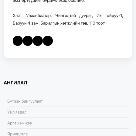
экспертүүдийг бүрдүүлэхэд оршино.
Хаяг: Улаанбаатар, Чингэлтэй дүүрэг, Их тойруу-1,
Баруун 4 зам, Барилгын хөгжлийн төв, 110 тоот
АНГИЛАЛ
Бүтээн байгуулалт
Үйл явдал
Арга хэмжээ
Ярилцлага