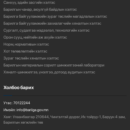
Санхүү, эдийн засгийн хэлтэс
Барилгын чанар, аюулгүй байдлын хэлтэс
Барилга байгууламжийн зураг төслийн магадлалын хэлтэс
Барилга байгууламжийн захиалагчийн хяналтын хэлтэс
Сургалт, судалгаа мэдээлэл, технологийн хэлтэс
Орон сууц, нийтийн аж ахуйн хэлтэс
Норм, нормативын хэлтэс
Хот төлөвлөлтийн хэлтэс
Зураг төслийн хяналтын хэлтэс
Барилгын материалын сорилт шинжилгээний лаборатори
Хяналт-шинжилгээ, үнэлгээ, дотоод аудитын хэлтэс
Холбоо барих
Утас:
70122244
Имэйл:
info@barilga.gov.mn
Хаяг:
Улаанбаатар 210644, Чингэлтэй дүүрэг, Их тойруу-1, Баруун 4 зам,
Барилгын хөгжлийн төв