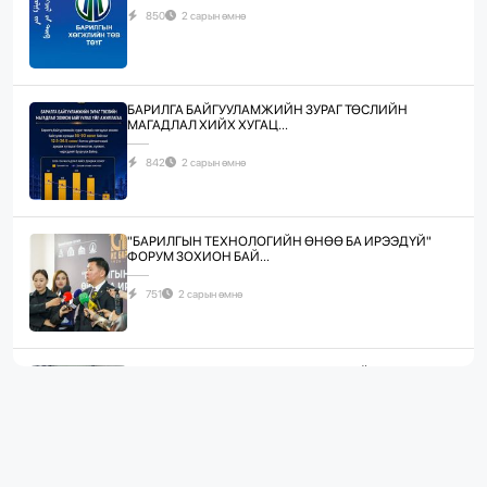
850
2 сарын өмнө
БАРИЛГА БАЙГУУЛАМЖИЙН ЗУРАГ ТӨСЛИЙН
МАГАДЛАЛ ХИЙХ ХУГАЦ...
842
2 сарын өмнө
"БАРИЛГЫН ТЕХНОЛОГИЙН ӨНӨӨ БА ИРЭЭДҮЙ"
ФОРУМ ЗОХИОН БАЙ...
751
2 сарын өмнө
ЖИЛД 10 САЯ М.КВ ГИПСЭН ХАВТАН ҮЙЛДВЭРЛЭХ
ХҮЧИН ЧАДАЛТА...
1107
3 сарын өмнө