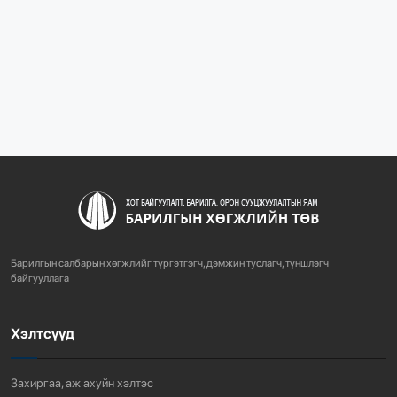
“БАРИЛГЫН ХӨГЖЛИЙН ТӨВ” ТӨҮГ, “МОНГОЛЫН
БАРИЛГЫН ИНЖЕНЕ...
1098
3 сарын өмнө
“БАРИЛГЫН ХӨГЖЛИЙН ТӨВ” ТӨҮГ-ЫН ЗАХИРАЛ
Д.МӨНХБААТАР БН...
736
3 сарын өмнө
ХОТ БАЙГУУЛАЛТЫН ТУХАЙ ХУУЛИЙН
ШИНЭЧИЛСЭН НАЙРУУЛГЫН ТӨ...
Барилгын салбарын хөгжлийг түргэтгэгч, дэмжин туслагч, түншлэгч
773
3 сарын өмнө
байгууллага
Хэлтсүүд
“АМИНЫ ОРОН СУУЦ ЭКСПО” ҮЗЭСГЭЛЭНГ НЭЭЛЭЭ
933
3 сарын өмнө
Захиргаа, аж ахуйн хэлтэс