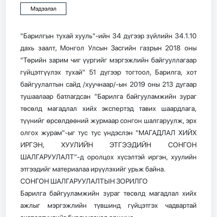
Мэдээлэл
"Барилгын тухай хууль"-ийн 34 дүгээр зүйлийн 34.1.10
дахь заалт, Монгол Улсын Засгийн газрын 2018 оны
"Төрийн зарим чиг үүргийг мэргэжлийн байгууллагаар
гүйцэтгүүлэх тухай" 51 дүгээр тогтоол, Барилга, хот
байгуулалтын сайд /хуучнаар/-ын 2019 оны 213 дугаар
тушаалаар батлагдсан "Барилга байгууламжийн зураг
төсөлд магадлал хийх экспертэд тавих шаардлага,
түүнийг өрсөлдөөний журмаар сонгон шалгаруулж, эрх
олгох журам"-ыг тус тус үндэслэн "МАГАДЛАЛ ХИЙХ
ИРГЭН, ХУУЛИЙН ЭТГЭЭДИЙН СОНГОН
ШАЛГАРУУЛАЛТ"-д оролцох хүсэлтэй иргэн, хуулийн
этгээдийг материалаа ирүүлэхийг урьж байна.
СОНГОН ШАЛГАРУУЛАЛТЫН ЗОРИЛГО
Барилга байгууламжийн зураг төсөлд магадлал хийх
ажлыг мэргэжлийн түвшинд гүйцэтгэх чадвартай