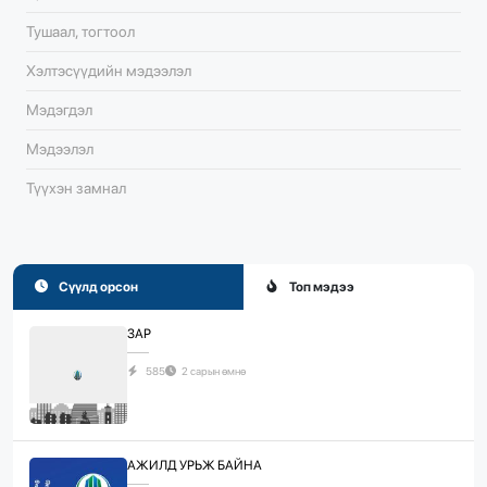
Тушаал, тогтоол
Хэлтэсүүдийн мэдээлэл
Мэдэгдэл
Мэдээлэл
Түүхэн замнал
Сүүлд орсон
Топ мэдээ
ЗАР
585
2 сарын өмнө
АЖИЛД УРЬЖ БАЙНА